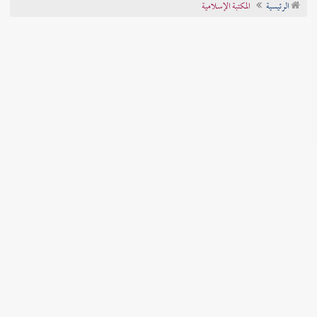
الرئيسية
المكتبة الإسلامية
تراجم الأعلام