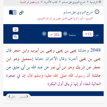
الرئيسية
شرح النووي على مسلم
كتاب الأشربة
باب فضل تمر المدينة
تراجم الأعلام
شرح النووي على مسلم
النووي - أبو زكريا محيي الدين يحيى بن شرف النووي
جزء
صفحة
13
201
2048 وحدثنا
يحيى بن يحيى
ويحيى بن أيوب
وابن حجر
قال
يحيى بن يحيى
أخبرنا وقال الآخران حدثنا
إسمعيل وهو ابن
جعفر
عن
شريك وهو ابن أبي نمر
عن
عبد الله بن أبي عتيق
عن
عائشة
أن رسول الله صلى الله عليه وسلم قال
إن في عجوة
العالية
شفاء أو إنها ترياق أول البكرة
السابق
التالي