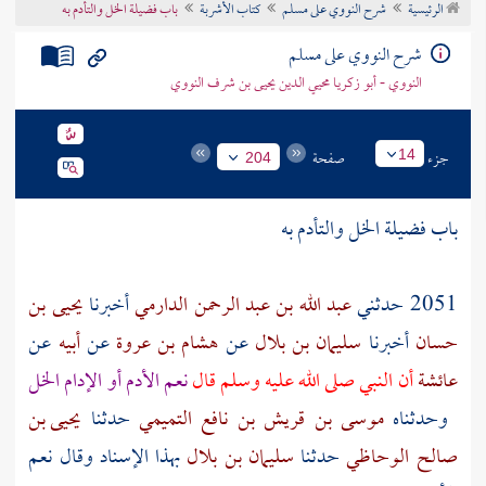
الرئيسية
شرح النووي على مسلم
كتاب الأشربة
باب فضيلة الخل والتأدم به
تراجم الأعلام
شرح النووي على مسلم
النووي - أبو زكريا محيي الدين يحيى بن شرف النووي
جزء
صفحة
14
204
باب فضيلة الخل والتأدم به
2051 حدثني
عبد الله بن عبد الرحمن الدارمي
أخبرنا
يحيى بن
حسان
أخبرنا
سليمان بن بلال
عن
هشام بن عروة
عن
أبيه
عن
عائشة
أن النبي صلى الله عليه وسلم قال
نعم الأدم أو الإدام الخل
وحدثناه
موسى بن قريش بن نافع التميمي
حدثنا
يحيى بن
صالح الوحاظي
حدثنا
سليمان بن بلال
بهذا الإسناد وقال نعم