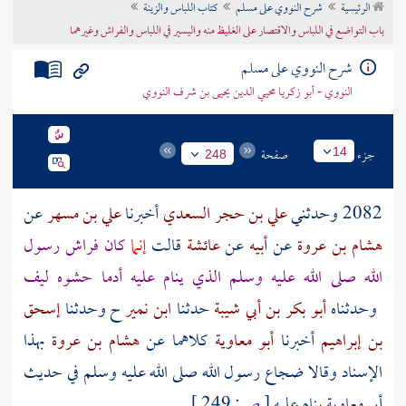
الرئيسية
شرح النووي على مسلم
كتاب اللباس والزينة
تراجم الأعلام
باب التواضع في اللباس والاقتصار على الغليظ منه واليسير في اللباس والفراش وغيرهما
شرح النووي على مسلم
النووي - أبو زكريا محيي الدين يحيى بن شرف النووي
جزء
صفحة
14
248
2082 وحدثني
علي بن حجر السعدي
أخبرنا
علي بن مسهر
عن
هشام بن عروة
عن
أبيه
عن
عائشة
قالت
إنما
كان فراش رسول
الله صلى الله عليه وسلم الذي ينام عليه أدما حشوه ليف
وحدثناه
أبو بكر بن أبي شيبة
حدثنا
ابن نمير
ح وحدثنا
إسحق
بن إبراهيم
أخبرنا
أبو معاوية
كلاهما عن
هشام بن عروة
بهذا
الإسناد وقالا ضجاع رسول الله صلى الله عليه وسلم في حديث
أبي معاوية
ينام عليه
[
ص:
249 ]