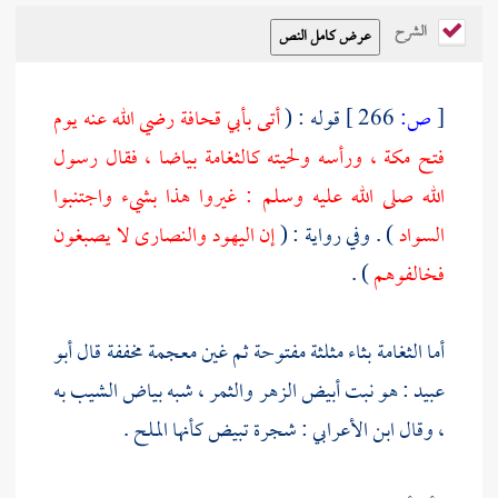
الشرح
[
ص:
266 ]
قوله : (
أتى
بأبي قحافة
رضي الله عنه يوم
فتح
مكة
، ورأسه ولحيته كالثغامة بياضا ، فقال رسول
الله صلى الله عليه وسلم : غيروا هذا بشيء واجتنبوا
السواد
) . وفي رواية : (
إن
اليهود
والنصارى
لا يصبغون
فخالفوهم
) .
أما الثغامة بثاء مثلثة مفتوحة ثم غين معجمة مخففة قال
أبو
عبيد
: هو نبت أبيض الزهر والثمر ، شبه بياض الشيب به
، وقال
ابن الأعرابي
: شجرة تبيض كأنها الملح .