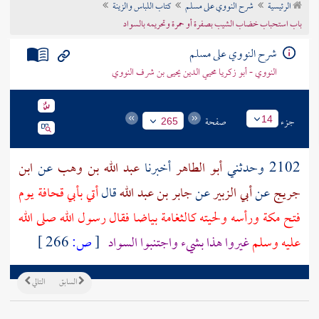
الرئيسية
شرح النووي على مسلم
كتاب اللباس والزينة
تراجم الأعلام
باب استحباب خضاب الشيب بصفرة أو حمرة وتحريمه بالسواد
شرح النووي على مسلم
النووي - أبو زكريا محيي الدين يحيى بن شرف النووي
جزء
صفحة
14
265
2102 وحدثني
أبو الطاهر
أخبرنا
عبد الله بن وهب
عن
ابن
جريج
عن
أبي الزبير
عن
جابر بن عبد الله
قال
أتي
بأبي قحافة
يوم
فتح
مكة
ورأسه ولحيته كالثغامة بياضا فقال رسول الله صلى الله
عليه وسلم
غيروا هذا بشيء واجتنبوا السواد
[
ص:
266 ]
السابق
التالي