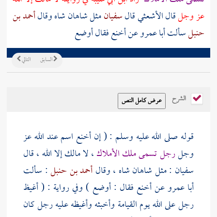
عز وجل
قال
الأشعثي
قال
سفيان
مثل شاهان شاه وقال
أحمد بن
حنبل
سألت
أبا عمرو
عن أخنع فقال أوضع
السابق
التالي
الشرح
قوله صلى الله عليه وسلم : ( إن أخنع اسم عند الله عز
وجل
رجل تسمى ملك الأملاك
، لا مالك إلا الله ، قال
سفيان
: مثل شاهان شاه ، وقال
أحمد بن حنبل
: سألت
أبا عمرو
عن أخنع فقال : أوضع ) وفي رواية : ( أغيظ
رجل على الله يوم القيامة وأخبثه وأغيظه عليه رجل كان