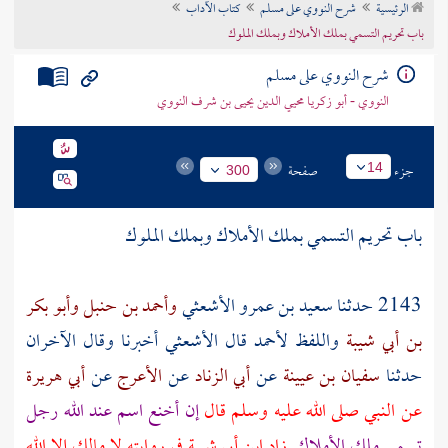
الرئيسية
شرح النووي على مسلم
كتاب الآداب
تراجم الأعلام
باب تحريم التسمي بملك الأملاك وبملك الملوك
شرح النووي على مسلم
النووي - أبو زكريا محيي الدين يحيى بن شرف النووي
جزء
صفحة
14
300
باب تحريم التسمي بملك الأملاك وبملك الملوك
2143 حدثنا
سعيد بن عمرو الأشعثي
وأحمد بن حنبل
وأبو بكر
بن أبي شيبة
واللفظ
لأحمد
قال
الأشعثي
أخبرنا وقال الآخران
حدثنا
سفيان بن عيينة
عن
أبي الزناد
عن
الأعرج
عن
أبي هريرة
عن النبي صلى الله عليه وسلم قال
إن أخنع اسم عند الله رجل
تسمى ملك الأملاك
زاد
ابن أبي شيبة
في روايته لا مالك إلا الله