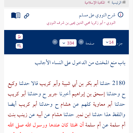
الرئيسية
المكتبة الإسلامية
تراجم الأعلام
شرح النووي على مسلم
النووي - أبو زكريا محيي الدين يحيى بن شرف النووي
جزء
صفحة
14
334
باب منع المخنث من الدخول على النساء الأجانب
2180 حدثنا
أبو بكر بن أبي شيبة
وأبو كريب
قالا حدثنا
وكيع
ح وحدثنا
إسحق بن إبراهيم
أخبرنا
جرير
ح وحدثنا
أبو كريب
حدثنا
أبو معاوية
كلهم عن
هشام
ح وحدثنا
أبو كريب
أيضا
واللفظ هذا حدثنا
ابن نمير
حدثنا
هشام
عن
أبيه
عن
زينب بنت
أم سلمة
عن
أم سلمة
أن مخنثا كان عندها ورسول الله صلى الله