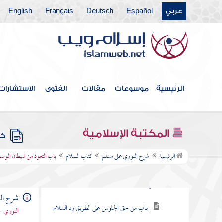
عربي
Español
Deutsch
Français
English
كتاب الإمارة
كتاب الصيد والذبائح وما يؤكل من الحيوان
كتاب الأضاحي
كتاب الأشربة
الرئيسية
موسوعات
مقالات
الفتوى
الاستشارات
كتاب اللباس والزينة
كتاب الآداب
المكتبة الإسلامية
كتب
كتاب السلام
الرئيسية
شرح النووي على مسلم
كتاب السلام
باب التعوذ من شيطان الوسو
باب يسلم الراكب على الماشي والقليل على
الكثير
شرح ال
باب من حق الجلوس على الطريق رد السلام
النووي -