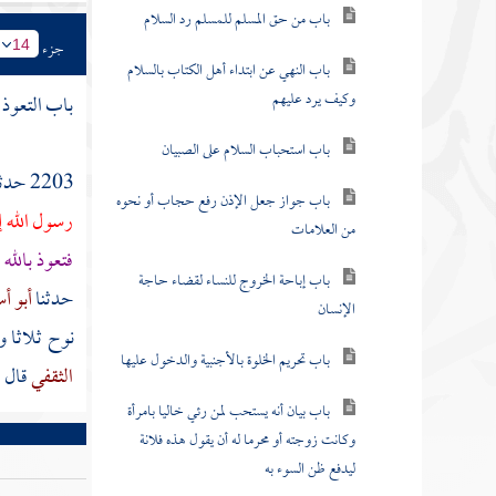
باب من حق المسلم للمسلم رد السلام
جزء
14
باب النهي عن ابتداء أهل الكتاب بالسلام
وكيف يرد عليهم
باب التعوذ 
باب استحباب السلام على الصبيان
2203 حدثنا
باب جواز جعل الإذن رفع حجاب أو نحوه
رسول الله إ
من العلامات
فتعوذ بالله
باب إباحة الخروج للنساء لقضاء حاجة
حدثنا
أبو أ
الإنسان
نوح
ثلاثا 
باب تحريم الخلوة بالأجنبية والدخول عليها
الثقفي
قال 
باب بيان أنه يستحب لمن رئي خاليا بامرأة
وكانت زوجته أو محرما له أن يقول هذه فلانة
ليدفع ظن السوء به