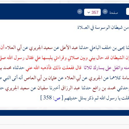
صفحة
357
من شيطان الوسوسة في الصلاة
يحيى بن خلف الباهلي
حدثنا
عبد الأعلى
عن
سعيد الجريري
عن
أبي العلاء
أن
ن الشيطان قد حال بيني وبين صلاتي وقراءتي يلبسها علي فقال رسول الله صلى
 منه واتفل على يسارك ثلاثا
قال ففعلت ذلك فأذهبه الله عني
حدثناه
محمد بن
سامة
كلاهما عن
الجريري
عن
أبي العلاء
عن
عثمان بن أبي العاص
أنه أتى النبي
وحدثني
محمد بن رافع
حدثنا
عبد الرزاق
أخبرنا
سفيان
عن
سعيد الجريري
حد
قلت يا رسول الله ثم ذكر بمثل حديثهم
[
ص:
358 ]