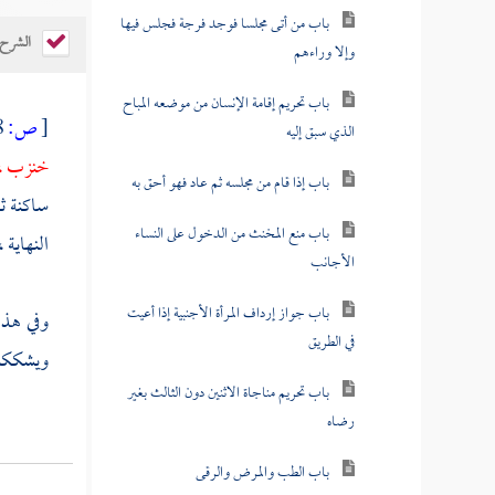
باب من أتى مجلسا فوجد فرجة فجلس فيها
الشرح
وإلا وراءهم
باب تحريم إقامة الإنسان من موضعه المباح
[
ص:
358 ]
الذي سبق إليه
خنزب ، ف
باب إذا قام من مجلسه ثم عاد فهو أحق به
ساكنة ثم
باب منع المخنث من الدخول على النساء
النهاية 
الأجانب
باب جواز إرداف المرأة الأجنبية إذا أعيت
وفي هذ
في الطريق
ويشككني 
باب تحريم مناجاة الاثنين دون الثالث بغير
رضاه
باب الطب والمرض والرقى