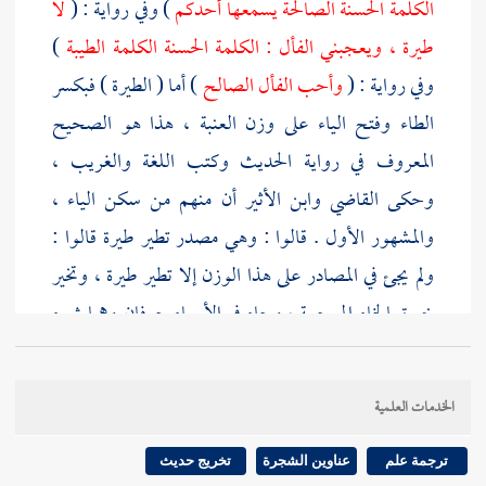
الكلمة الحسنة الصالحة يسمعها أحدكم
) وفي رواية : (
لا
طيرة ، ويعجبني الفأل : الكلمة الحسنة الكلمة الطيبة
)
وفي رواية : (
وأحب الفأل الصالح
) أما ( الطيرة ) فبكسر
الطاء وفتح الياء على وزن العنبة ، هذا هو الصحيح
المعروف في رواية الحديث وكتب اللغة والغريب ،
وحكى القاضي
وابن الأثير
أن منهم من سكن الياء ،
والمشهور الأول . قالوا : وهي مصدر تطير طيرة قالوا :
ولم يجئ في المصادر على هذا الوزن إلا تطير طيرة ، وتخير
خيرة بالخاء المعجمة ، وجاء في الأسماء حرفان وهما شيء
طيبة أي طيب ، و ( التولة ) بكسر التاء المثناة وضمها
وهو نوع من السحر ، وقيل : يشبه السحر . وقال
الخدمات العلمية
الأصمعي
: هو ما تتحبب به المرأة إلى زوجها .
ترجمة علم
عناوين الشجرة
تخريج حديث