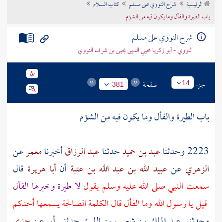
الرئيسية
شرح النووي على مسلم
كتاب السلام
تراجم الأعلام
باب الطيرة والفأل وما يكون فيه من الشؤم
شرح النووي على مسلم
النووي - أبو زكريا محيي الدين يحيى بن شرف النووي
جزء
صفحة
14
381
باب الطيرة والفأل وما يكون فيه من الشؤم
2223 وحدثنا
عبد بن حميد
حدثنا
عبد الرزاق
أخبرنا
معمر
عن
الزهري
عن
عبيد الله بن عبد الله بن عتبة
أن
أبا هريرة
قال
سمعت النبي صلى الله عليه وسلم يقول
لا طيرة وخيرها الفأل
قيل يا رسول الله وما الفأل قال الكلمة الصالحة يسمعها أحدكم
وحدثني
عبد الملك بن شعيب بن الليث
حدثني
أبي
عن
جدي