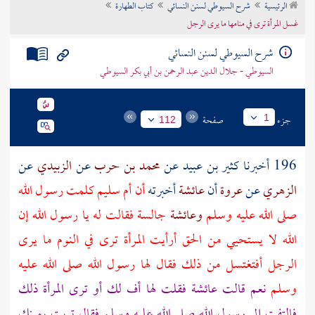
الرئيسية
شرح السيوطي لسنن النسائي
كتاب الطهارة
تراجم الأعلام
غسل المرأة ترى في منامها ما يرى الرجل
شرح السيوطي لسنن النسائي
السيوطي - جلال الدين عبد الرحمن بن أبي بكر السيوطي
جزء
صفحة
1
112
196 أخبرنا
كثير بن عبيد
عن
محمد بن حرب
عن
الزبيدي
عن
الزهري
عن
عروة
أن
عائشة
أخبرته
أن
أم سليم
كلمت رسول الله
صلى الله عليه وسلم
وعائشة
جالسة فقالت له يا رسول الله إن
الله لا يستحيي من الحق أرأيت المرأة ترى في النوم ما يرى
الرجل أفتغتسل من ذلك فقال لها رسول الله صلى الله عليه
وسلم
نعم قالت
عائشة
فقلت لها أف لك أو ترى المرأة ذلك
فالتفت إلي رسول الله صلى الله عليه وسلم فقال تربت يمينك