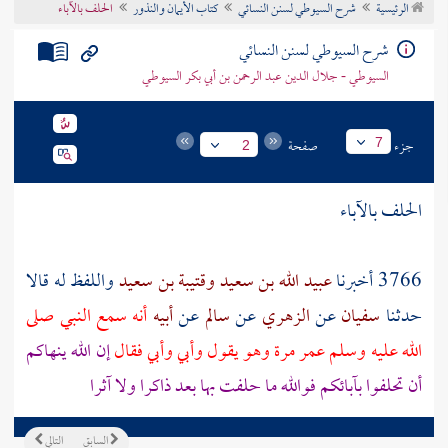
الرئيسية
شرح السيوطي لسنن النسائي
كتاب الأيمان والنذور
الحلف بالآباء
تراجم الأعلام
شرح السيوطي لسنن النسائي
السيوطي - جلال الدين عبد الرحمن بن أبي بكر السيوطي
جزء
صفحة
7
2
الحلف بالآباء
3766 أخبرنا
عبيد الله بن سعيد
وقتيبة بن سعيد
واللفظ له قالا
حدثنا
سفيان
عن
الزهري
عن
سالم
عن
أبيه
أنه سمع النبي صلى
الله عليه وسلم
عمر
مرة وهو يقول وأبي وأبي فقال
إن الله ينهاكم
أن تحلفوا بآبائكم فوالله ما حلفت بها بعد ذاكرا ولا آثرا
السابق
التالي