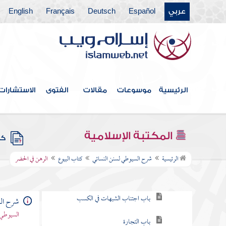
كتاب قسم الفيء
عربي
Español
Deutsch
Français
English
كتاب البيعة
كتاب العقيقة
كتاب الفرع والعتيرة
الرئيسية
موسوعات
مقالات
الفتوى
الاستشارات
كتاب الصيد والذبائح
كتاب الضحايا
المكتبة الإسلامية
كتب
كتاب البيوع
الرئيسية
شرح السيوطي لسنن النسائي
كتاب البيوع
الرهن في الحضر
باب الحث على الكسب
باب اجتناب الشبهات في الكسب
شرح الس
السيوطي 
باب التجارة