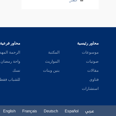
النجش
البيع فيمن يزيد
بيع الملامسة
تفسير ذلك
محاور رئيسية
محاور فرعية
بيع المنابذة
موسوعات
المكتبة
الرحمة المهد
تفسير ذلك
صوتيات
المواريث
واحة رمضان
بيع الحصاة
مقالات
بنين وبنات
نسك
فتاوى
للشباب فقط
بيع الثمر قبل أن يبدو صلاحه
استشارات
شراء الثمار قبل أن يبدو صلاحها على أن
يقطعها ولا يتركها إلى أوان إدراكها
عربي
Español
Deutsch
Français
English
وضع الجوائح