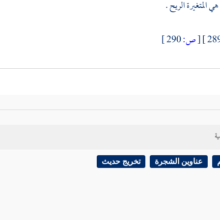
ي المتغيرة الريح .
[
ص:
290 ]
ية
عناوين الشجرة
تخريج حديث