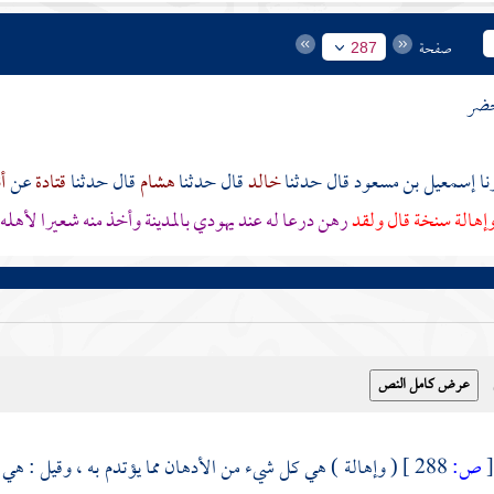
صفحة
287
حضر
إسمعيل بن مسعود
قال حدثنا
خالد
قال حدثنا
هشام
قال حدثنا
قتادة
عن
أ
إهالة سنخة قال ولقد
رهن درعا له عند يهودي
بالمدينة
وأخذ منه شعيرا لأهله
ص:
288 ]
( وإهالة ) هي كل شيء من الأدهان مما يؤتدم به ، وقيل : هي 