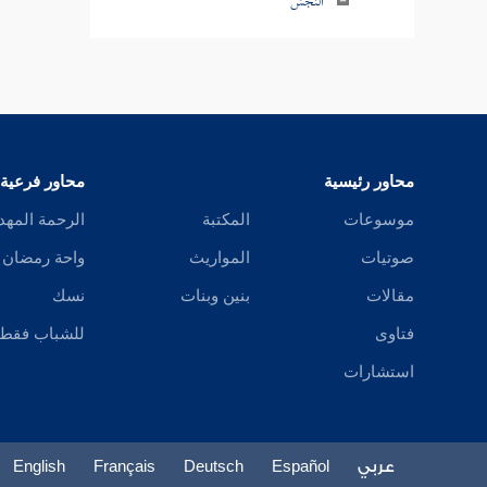
النجش
البيع فيمن يزيد
بيع الملامسة
تفسير ذلك
محاور رئيسية
محاور فرعية
بيع المنابذة
موسوعات
المكتبة
الرحمة المهد
تفسير ذلك
صوتيات
المواريث
واحة رمضان
بيع الحصاة
مقالات
بنين وبنات
نسك
فتاوى
للشباب فقط
بيع الثمر قبل أن يبدو صلاحه
استشارات
شراء الثمار قبل أن يبدو صلاحها على أن
يقطعها ولا يتركها إلى أوان إدراكها
عربي
Español
Deutsch
Français
English
وضع الجوائح