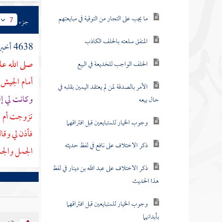
ما يجب على التجار من التوقية في مبايعتهم
جزء
7
المنفق سلعته بالحلف الكاذب
4638 أخبرنا
صلى الله عل
الحلف الواجب للخديعة في البيع
أمام الجيش 
الأمر بالصدقة لمن لم يعتقد اليمين بقلبه في
وكانت لي إ
حال بيعه
تزوجت أم ثي
وجوب الخيار للمتبايعين قبل افتراقهما
فأذن لي وقا
ذكر الاختلاف على نافع في لفظ حديثه
الجمل والج
ذكر الاختلاف على عبد الله بن دينار في لفظ
هذا الحديث
وجوب الخيار للمتبايعين قبل افتراقهما
بأبدانهما