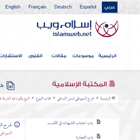
كتاب قسم الفيء
عربي
Español
Deutsch
Français
English
كتاب البيعة
كتاب العقيقة
كتاب الفرع والعتيرة
الرئيسية
موسوعات
مقالات
الفتوى
الاستشارات
كتاب الصيد والذبائح
كتاب الضحايا
المكتبة الإسلامية
كتب
كتاب البيوع
الرئيسية
شرح السيوطي لسنن النسائي
كتاب البيوع
البيع يكون فيه الشرط 
باب الحث على الكسب
باب اجتناب الشبهات في الكسب
شرح الس
السيوطي 
باب التجارة