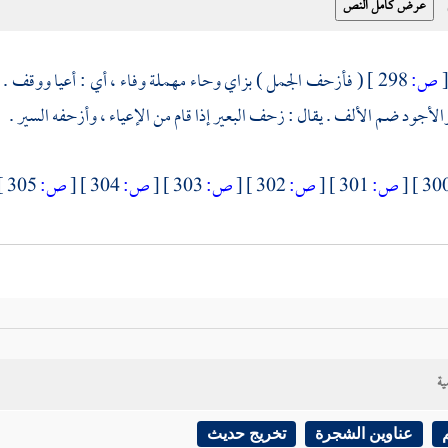
ص:
298 ]
( فأزحف الجمل ) بزاي وحاء مهملة وفاء ، أي : أعيا ووقف . 
والأجود ضم الألف . يقال : زحف البعير إذا قام من الإعياء ، وأزحفه السير .
[
ص:
301 ]
[
ص:
302 ]
[
ص:
303 ]
[
ص:
304 ]
[
ص:
305 ]
ية
عناوين الشجرة
تخريج حديث