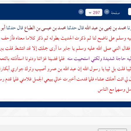
صفحة
297
محمد بن يحيى بن عبد الله
قال حدثنا
محمد بن عيسى بن الطباع
قال حدثنا
أبو 
يه وسلم على ناضح لنا ثم ذكرت الحديث بطوله ثم ذكر كلاما معناه فأزحف ا
فقال النبي صلى الله عليه وسلم يا
جابر
ما أرى جملك إلا قد انتشط قلت ببر
ليه حاجة شديدة ولكني استحييت منه
فلما قضينا غزاتنا ودنونا استأذنته با
با قلت بل ثيبا يا رسول الله إن
عبد الله بن عمرو
أصيب وترك جواري أبكارا 
ل لي ائت أهلك عشاء فلما قدمت أخبرت خالي ببيعي الجمل فلامني فلما قدم ر
مل وسهما مع الناس