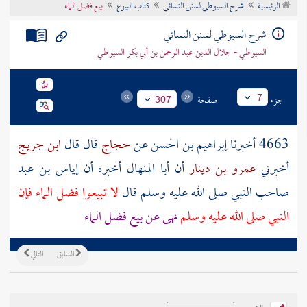
الرئيسية
شرح السيوطي لسنن النسائي
كتاب البيوع
بيع فضل الماء
تراجم الأعلام
شرح السيوطي لسنن النسائي
السيوطي - جلال الدين عبد الرحمن بن أبي بكر السيوطي
جزء
صفحة
7
307
4663 أخبرنا
إبراهيم بن الحسن
عن
حجاج
قال قال
ابن جريج
أخبرني
عمرو بن دينار
أن
أبا المنهال
أخبره أن
إياس بن عبد
صاحب النبي
صلى الله عليه وسلم قال
لا تبيعوا فضل الماء فإن
النبي صلى الله عليه وسلم
نهى عن بيع فضل الماء
السابق
التالي