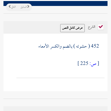
السابق
التالي
الشرح
452 ( حشوته ) بالضم والكسر الأمعاء
[
ص:
225 ]