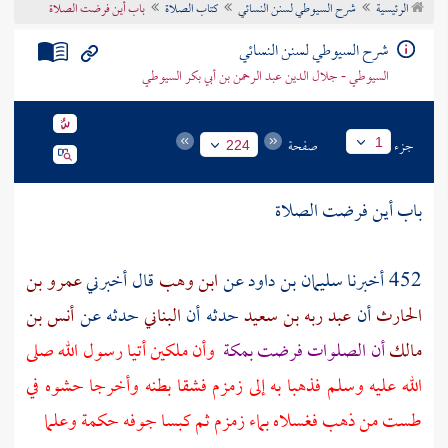
الرئيسية
شرح السيوطي لسنن النسائي
كتاب الصلاة
باب أين فرضت الصلاة
تراجم الأعلام
شرح السيوطي لسنن النسائي
السيوطي - جلال الدين عبد الرحمن بن أبي بكر السيوطي
جزء
صفحة
1
224
باب أين فرضت الصلاة
452 أخبرنا
سليمان بن داود
عن
ابن وهب
قال أخبرني
عمرو بن
الحارث
أن
عبد ربه بن سعيد
حدثه أن
البناني
حدثه عن
أنس بن
مالك
أن الصلوات فرضت
بمكة
وأن ملكين أتيا رسول الله صلى
الله عليه وسلم فذهبا به إلى
زمزم
فشقا بطنه وأخرجا حشوه في
طست من ذهب فغسلاه بماء
زمزم
ثم كبسا جوفه حكمة وعلما