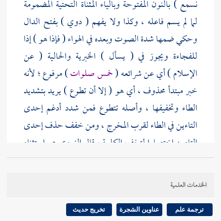
نسمع ) بالنون المفتوحة وبالياء المثناة التحتية المضمومة
لما لم يسم فاعله ، وكذا ولا يفهم ( دوي ) بفتح الدال
وحكي ضمها شدة الصوت وبعده في الهواء ( فإذا هو ) إذا
للفجاءة ويجوز في ( يسأل ) الخبرية والحالية ( عن
الإسلام ) أي عن شرائعه (
خمس صلوات
) مرفوع ؛ لأنه
خبر مبتدأ محذوف ، أي هو ( إلا أن تطوع ) يريد بتشديد
الطاء وتخفيفها ، وأصله تتطوع فمن شدد أدغم إحدى
التاءين في الطاء لقرب المخرج ، ومن خفف حذف إحدى
التاءين اختصارا لتخف الكلمة ، قال
النووي
هو استثناء
[
ص:
228 ]
منقطع معناه لكن يستحب لك أن تطوع (
فأدبر الرجل وهو يقول والله لا أزيد على هذا ، ولا أنقص
الخدمات العلمية
منه ، فقال رسول الله صلى الله عليه وسلم أفلح إن صدق
) قال
الزركشي
في التنقيح فيه ثلاثة أقوال ، أحدها أنه
ترجمة علم
عناوين الشجرة
تخريج حديث