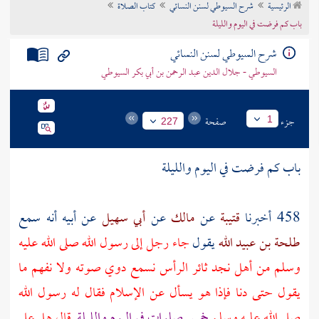
الرئيسية
شرح السيوطي لسنن النسائي
كتاب الصلاة
تراجم الأعلام
باب كم فرضت في اليوم والليلة
شرح السيوطي لسنن النسائي
السيوطي - جلال الدين عبد الرحمن بن أبي بكر السيوطي
جزء
صفحة
1
227
باب كم فرضت في اليوم والليلة
458 أخبرنا
قتيبة
عن
مالك
عن
أبي سهيل
عن
أبيه
أنه سمع
طلحة بن عبيد الله
يقول
جاء رجل إلى رسول الله صلى الله عليه
وسلم من أهل
نجد
ثائر الرأس نسمع دوي صوته ولا نفهم ما
يقول حتى دنا فإذا هو يسأل عن الإسلام فقال له رسول الله
صلى الله عليه وسلم
خمس صلوات في اليوم والليلة
قال هل علي