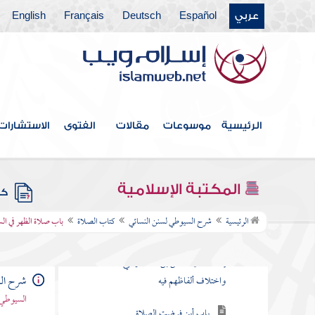
عربي
Español
Deutsch
Français
English
فهرس الكتاب
كتاب الطهارة
كتاب المياه
الرئيسية
موسوعات
مقالات
الفتوى
الاستشارات
كتاب الحيض والاستحاضة
كتاب الغسل والتيمم
المكتبة الإسلامية
كتب
كتاب الصلاة
الرئيسية
شرح السيوطي لسنن النسائي
كتاب الصلاة
باب صلاة الظهر في ال
فرض الصلاة وذكر اختلاف الناقلين في
إسناد حديث أنس بن مالك رضي الله عنه
شرح الس
واختلاف ألفاظهم فيه
السيوطي 
باب أين فرضت الصلاة