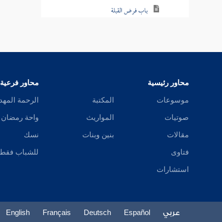
باب فرض القبلة
باب الحال التي يجوز فيها استقبال غير القبلة
باب استبانة الخطإ بعد الاجتهاد
كتاب المواقيت
محاور رئيسية
محاور فرعية
موسوعات
المكتبة
الرحمة المهد
كتاب الأذان
صوتيات
المواريث
واحة رمضان
كتاب المساجد
مقالات
بنين وبنات
نسك
كتاب القبلة
فتاوى
للشباب فقط
استشارات
كتاب الإمامة
كتاب الافتتاح
عربي
Español
Deutsch
Français
English
كتاب التطبيق