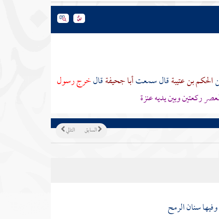
الحكم بن عتيبة
قال سمعت
أبا جحيفة
قال
خرج رسول
عصر ركعتين وبين يديه عنزة
السابق
التالي