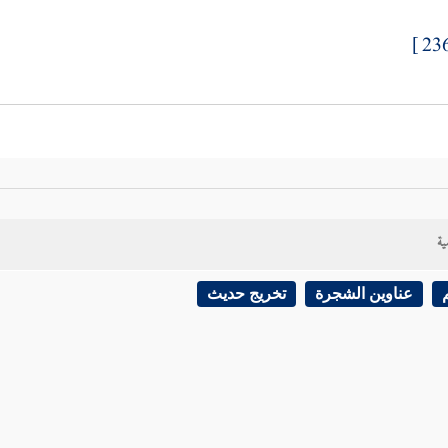
ية
عناوين الشجرة
تخريج حديث