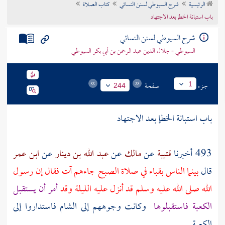
الرئيسية
شرح السيوطي لسنن النسائي
كتاب الصلاة
تراجم الأعلام
باب استبانة الخطإ بعد الاجتهاد
شرح السيوطي لسنن النسائي
السيوطي - جلال الدين عبد الرحمن بن أبي بكر السيوطي
جزء
صفحة
1
244
باب استبانة الخطإ بعد الاجتهاد
493 أخبرنا
قتيبة
عن
مالك
عن
عبد الله بن دينار
عن
ابن عمر
قال
بينما الناس
بقباء
في صلاة الصبح جاءهم آت فقال إن رسول
الله صلى الله عليه وسلم قد أنزل عليه الليلة وقد
أمر أن يستقبل
الكعبة
فاستقبلوها
وكانت وجوههم إلى
الشام
فاستداروا إلى
الكعبة