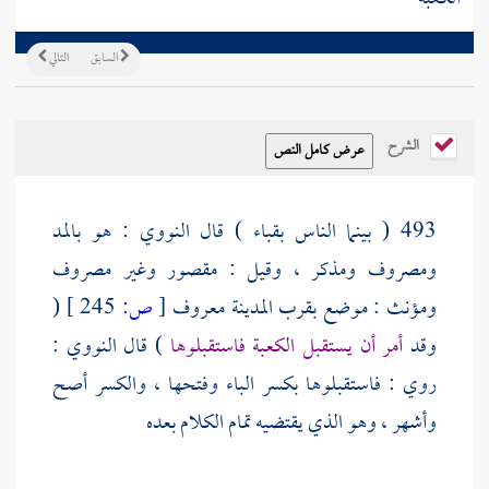
السابق
التالي
الشرح
493 ( بينما الناس
بقباء
) قال
النووي
: هو بالمد
ومصروف ومذكر ، وقيل : مقصور وغير مصروف
ومؤنث : موضع بقرب
المدينة
معروف
[
ص:
245 ]
(
وقد
أمر أن يستقبل الكعبة فاستقبلوها
) قال
النووي
:
روي : فاستقبلوها بكسر الباء وفتحها ، والكسر أصح
وأشهر ، وهو الذي يقتضيه تمام الكلام بعده