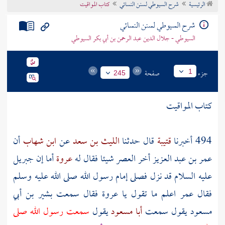
الرئيسية
شرح السيوطي لسنن النسائي
كتاب المواقيت
تراجم الأعلام
شرح السيوطي لسنن النسائي
السيوطي - جلال الدين عبد الرحمن بن أبي بكر السيوطي
جزء
صفحة
1
245
كتاب المواقيت
494 أخبرنا
قتيبة
قال حدثنا
الليث بن سعد
عن
ابن شهاب
أن
عمر بن عبد العزيز
أخر العصر شيئا فقال له
عروة
أما إن
جبريل
عليه السلام قد نزل فصلى إمام رسول الله صلى الله عليه وسلم
فقال
عمر
اعلم ما تقول يا
عروة
فقال سمعت
بشير بن أبي
مسعود
يقول سمعت
أبا مسعود
يقول
سمعت رسول الله صلى