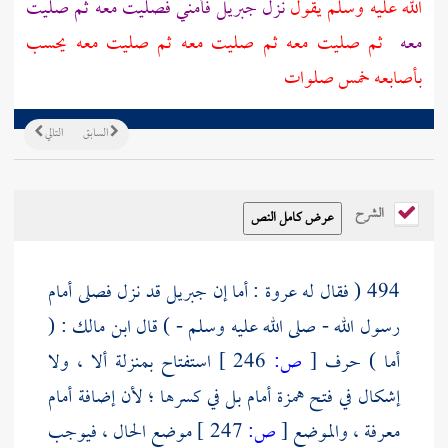
الله عليه وسلم يقول
نزل
جبريل
فأمني فصليت معه ثم صليت
معه
ثم صليت معه ثم صليت معه ثم صليت معه يحسب
بأصابعه خمس صلوات
السابق
التالي
الشرح
494 ( فقال له
عروة
: أما إن
جبريل
قد نزل فصلى أمام
رسول الله - صلى الله عليه وسلم - ) قال
ابن مالك
: (
أما ) حرف
[
ص:
246 ]
استفتاح بمنزلة ألا ، ولا
إشكال في فتح همزة أمام بل في كسرها ؛ لأن إضافة أمام
معرفة ، والموضع
[
ص:
247 ]
موضع الحال ، فيوجب