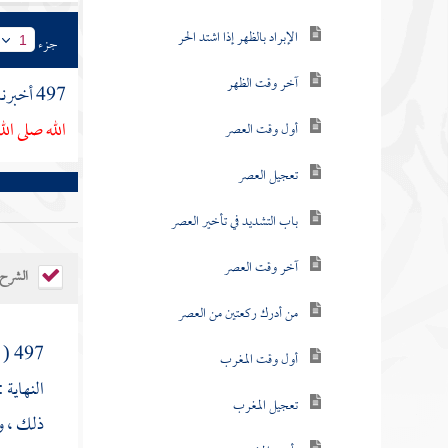
الإبراد بالظهر إذا اشتد الحر
جزء
1
آخر وقت الظهر
497 أخبرنا
الله صلى ال
أول وقت العصر
تعجيل العصر
باب التشديد في تأخير العصر
آخر وقت العصر
الشرح
من أدرك ركعتين من العصر
497 ( عن
أول وقت المغرب
النهاية 
تعجيل المغرب
ذلك ، و