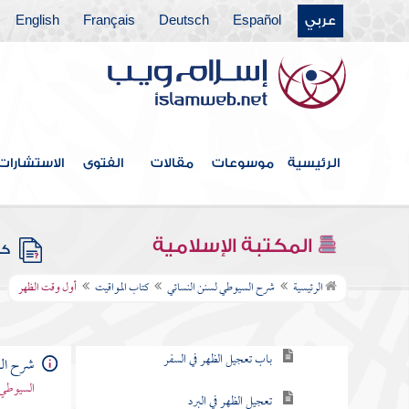
فهرس الكتاب
عربي
Español
Deutsch
Français
English
كتاب الطهارة
كتاب المياه
كتاب الحيض والاستحاضة
الرئيسية
موسوعات
مقالات
الفتوى
الاستشارات
كتاب الغسل والتيمم
كتاب الصلاة
المكتبة الإسلامية
كتب
كتاب المواقيت
الرئيسية
شرح السيوطي لسنن النسائي
كتاب المواقيت
أول وقت الظهر
أول وقت الظهر
باب تعجيل الظهر في السفر
شرح الس
السيوطي 
تعجيل الظهر في البرد