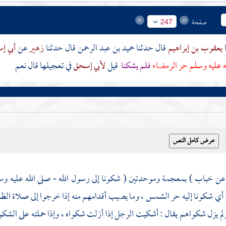
صفحة
247
يعقوب بن إبراهيم
قال حدثنا
حميد بن عبد الرحمن
قال حدثنا
زهير
عن
أبي 
له عليه وسلم حر الرمضاء
فلم يشكنا
قيل
لأبي إسحق
في تعجيلها قال نعم
خباب
) بمعجمة وموحدتين ( شكونا إلى رسول الله - صلى الله عليه وس
: أي شكونا إليه حر الشمس ، وما يصيب أقدامهم منه إذا خرجوا إلى صلاة الظهر
لم يزل شكواهم يقال : أشكيت الرجل إذا أزلت شكواه ، وإذا حملته على الشك