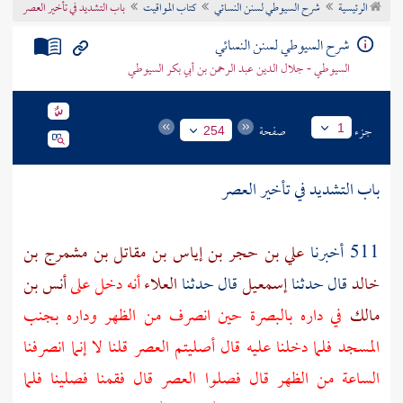
الرئيسية
شرح السيوطي لسنن النسائي
كتاب المواقيت
باب التشديد في تأخير العصر
تراجم الأعلام
شرح السيوطي لسنن النسائي
السيوطي - جلال الدين عبد الرحمن بن أبي بكر السيوطي
جزء
صفحة
1
254
باب التشديد في تأخير العصر
511 أخبرنا
علي بن حجر بن إياس بن مقاتل بن مشمرج بن
خالد
قال حدثنا
إسمعيل
قال حدثنا
العلاء
أنه دخل على
أنس بن
مالك
في داره
بالبصرة
حين انصرف من الظهر وداره بجنب
المسجد فلما دخلنا عليه قال أصليتم العصر قلنا لا إنما انصرفنا
الساعة من الظهر قال فصلوا العصر قال فقمنا فصلينا فلما