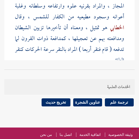
المجاز ، والمراد بقرنيه علوه وارتفاعه وسلطانه وغلبة
أعوانه وسجود مطيعيه من الكفار للشمس ، وقال
الخطابي
هو تمثيل ، ومعناه أن تأخيرها تزيين الشيطان
ومدافعته بهم عن تعجيلها ، كمدافعة ذوات القرون لما
تدفعه ( قام فنقر أربعا ) المراد بالنقر سرعة الحركات كنقر
الطائر
[
ص:
255 ]
الخدمات العلمية
ترجمة علم
عناوين الشجرة
تخريج حديث
وثيقة الخصوصية
اتفاقية الخدمة
اتصل بنا
من نحن