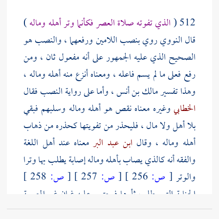
512 (
الذي تفوته صلاة العصر فكأنما وتر أهله وماله
)
قال
النووي
روي بنصب اللامين ورفعهما ، والنصب هو
الصحيح الذي عليه الجمهور على أنه مفعول ثان ، ومن
رفع فعلى ما لم يسم فاعله ، ومعناه أنزع منه أهله وماله ،
وهذا تفسير
مالك بن أنس
، وأما على رواية النصب فقال
الخطابي
وغيره معناه نقص هو أهله وماله وسلبهم فبقي
بلا أهل ولا مال ، فليحذر من تفويتها كحذره من ذهاب
أهله وماله ، وقال
ابن عبد البر
معناه عند أهل اللغة
والفقه أنه كالذي يصاب بأهله وماله إصابة يطلب بها وترا
والوتر
[
ص:
256 ]
[
ص:
257 ]
[
ص:
258 ]
الجناية التي يطلب ثأرها فيجتمع عليه غمان غم المصيبة
وغم مقاساة طلب الثأر