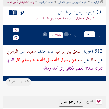
الرئيسية
شرح السيوطي لسنن النسائي
كتاب المواقيت
باب التشديد في تأخير العصر
تراجم الأعلام
شرح السيوطي لسنن النسائي
السيوطي - جلال الدين عبد الرحمن بن أبي بكر السيوطي
جزء
صفحة
1
255
512 أخبرنا
إسحق بن إبراهيم
قال حدثنا
سفيان
عن
الزهري
عن
سالم
عن
أبيه
عن رسول الله صلى الله عليه وسلم قال
الذي
تفوته صلاة العصر فكأنما وتر أهله وماله
السابق
التالي
الشرح