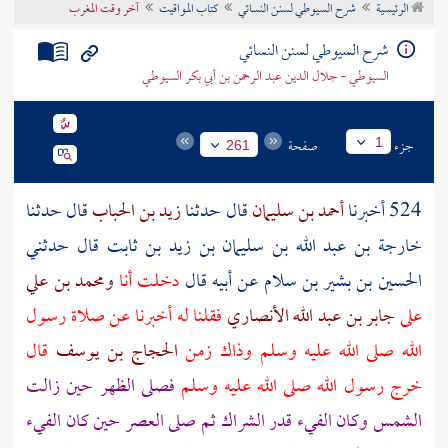
الرئيسية
شرح السيوطي لسنن النسائي
كتاب المواقيت
آخر وقت المغرب
تراجم الأعلام
شرح السيوطي لسنن النسائي
السيوطي - جلال الدين عبد الرحمن بن أبي بكر السيوطي
جزء
صفحة
1
261
524 أخبرنا
أحمد بن سليمان
قال حدثنا
زيد بن الحباب
قال حدثنا
خارجة بن عبد الله بن سليمان بن زيد بن ثابت
قال حدثني
الحسين بن بشير بن سلام
عن
أبيه
قال
دخلت أنا
ومحمد بن علي
على
جابر بن عبد الله الأنصاري
فقلنا له أخبرنا عن صلاة رسول
الله صلى الله عليه وسلم وذاك زمن
الحجاج بن يوسف
قال
خرج رسول الله صلى الله عليه وسلم
فصلى الظهر حين زالت
الشمس وكان الفيء قدر الشراك ثم صلى العصر حين كان الفيء