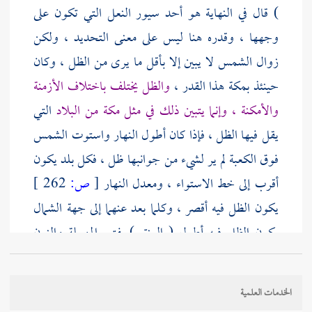
) قال في النهاية هو أحد سيور النعل التي تكون على
وجهها ، وقدره هنا ليس على معنى التحديد ، ولكن
زوال الشمس لا يبين إلا بأقل ما يرى من الظل ، وكان
حينئذ
بمكة
هذا القدر ،
والظل يختلف باختلاف الأزمنة
والأمكنة ، وإنما يتبين ذلك في مثل
مكة
من البلاد
التي
يقل فيها الظل ، فإذا كان أطول النهار واستوت الشمس
فوق
الكعبة
لم ير لشيء من جوانبها ظل ، فكل بلد يكون
أقرب إلى خط الاستواء ، ومعدل النهار
[
ص:
262 ]
يكون الظل فيه أقصر ، وكلما بعد عنهما إلى جهة الشمال
يكون الظل فيه أطول ( العنق ) بفتح المهملة والنون
وقاف سير سريع
الخدمات العلمية