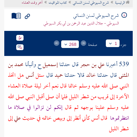
الرئيسية
شرح السيوطي لسنن النسائي
كتاب المواقيت
آخر وقت العشاء
تراجم الأعلام
شرح السيوطي لسنن النسائي
السيوطي - جلال الدين عبد الرحمن بن أبي بكر السيوطي
جزء
صفحة
1
268
539 أخبرنا
علي بن حجر
قال حدثنا
إسمعيل
ح وأنبأنا
محمد بن
المثنى
قال حدثنا
خالد
قالا حدثنا
حميد
قال
سئل
أنس
هل اتخذ
النبي صلى الله عليه وسلم خاتما قال نعم أخر ليلة صلاة العشاء
الآخرة إلى قريب من شطر الليل فلما أن صلى أقبل النبي صلى الله
عليه وسلم علينا بوجهه ثم قال
إنكم لن تزالوا في صلاة ما
انتظرتموها
قال
أنس
كأني أنظر إلى وبيص خاتمه في حديث
علي
إلى
شطر الليل