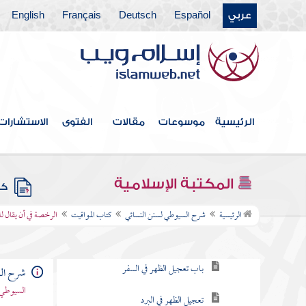
فهرس الكتاب
عربي
Español
Deutsch
Français
English
كتاب الطهارة
كتاب المياه
كتاب الحيض والاستحاضة
الرئيسية
موسوعات
مقالات
الفتوى
الاستشارات
كتاب الغسل والتيمم
كتاب الصلاة
المكتبة الإسلامية
كتب
كتاب المواقيت
الرئيسية
شرح السيوطي لسنن النسائي
كتاب المواقيت
الرخصة في أن يقال لل
أول وقت الظهر
باب تعجيل الظهر في السفر
شرح الس
السيوطي 
تعجيل الظهر في البرد