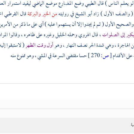
الطيبي
وضع المضارع موضع الماضي ليفيد استمرار العلم 
( والصف الأول ) زاد
أبو الشيخ
في روايته
من الخير والبركة
قال
القرطبي
اخ
 والصحيح الأول ( ثم لم يجدوا إلا أن يستهموا عليه ) أي على ما ذكر من الأمرين
تبكير إلى الصلوات
، قال
الهروي
وحمله الخليل وغيره على ظاهره ، وقالوا المرا
 الهاجرة ، وهي شدة الحر نصف النهار ، وهو
أول وقت الظهر
( لاستبقوا إليه
 على الأقدام
[
ص:
270 ]
حسا مقتضى السرعة في المشي ، وهو ممنوع منه
ية