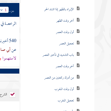
الإبراد بالظهر إذا اشتد الحر
جزء
1
آخر وقت الظهر
الرخصة في أ
أول وقت العصر
540 أخبرنا
تعجيل العصر
عن
أبي صا
باب التشديد في تأخير العصر
لاستهموا
ول
آخر وقت العصر
من أدرك ركعتين من العصر
أول وقت المغرب
الشرح
تعجيل المغرب