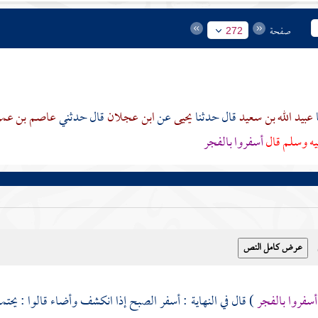
صفحة
272
عبيد الله بن سعيد
قال حدثنا
يحيى
عن
ابن عجلان
قال حدثني
عاصم بن عمر 
يه وسلم قال
أسفروا بالفجر
أسفروا بالفجر
) قال في النهاية : أسفر الصبح إذا انكشف وأضاء قالوا : يحت