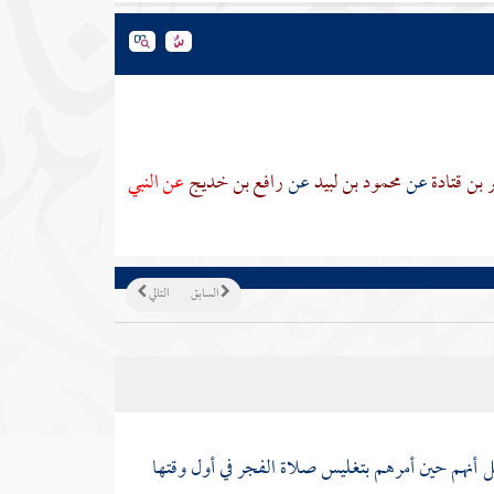
بن قتادة
عن
محمود بن لبيد
عن
رافع بن خديج
عن النبي
السابق
التالي
مل أنهم حين أمرهم بتغليس صلاة الفجر في أول وقتها