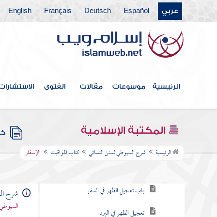
فهرس الكتاب
عربي
Español
Deutsch
Français
English
كتاب الطهارة
كتاب المياه
كتاب الحيض والاستحاضة
الرئيسية
موسوعات
مقالات
الفتوى
الاستشارات
كتاب الغسل والتيمم
كتاب الصلاة
المكتبة الإسلامية
كتب
كتاب المواقيت
الرئيسية
شرح السيوطي لسنن النسائي
كتاب المواقيت
الإسفار
أول وقت الظهر
باب تعجيل الظهر في السفر
شرح الس
السيوطي 
تعجيل الظهر في البرد