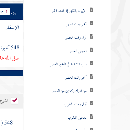
الإبراد بالظهر إذا اشتد الحر
جزء
1
آخر وقت الظهر
الإسفار
أول وقت العصر
548 أخبرنا
تعجيل العصر
صلى الله عل
باب التشديد في تأخير العصر
آخر وقت العصر
من أدرك ركعتين من العصر
الشرح
أول وقت المغرب
تعجيل المغرب
548 (