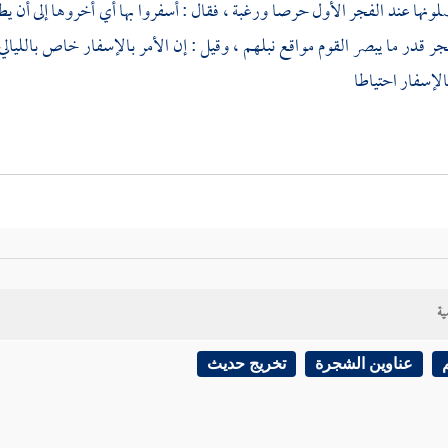
لونها عند الفجر الأول حرصا ورغبة ، فقال : أسفروا بها أي أخروها إلى أن يط
جر قدر ما يبصر القوم مواقع نبلهم ، وقيل : إن الأمر بالإسفار خاص بالليالي
الإسفار احتياطا
ية
عناوين الشجرة
تخريج حديث