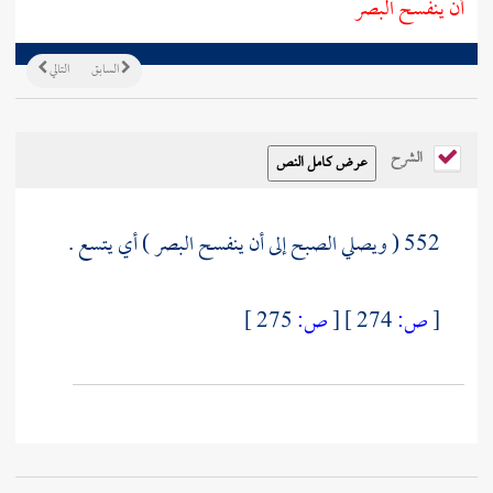
أن ينفسح البصر
السابق
التالي
الشرح
552 ( ويصلي الصبح إلى أن ينفسح البصر ) أي يتسع .
[
ص:
274 ]
[
ص:
275 ]