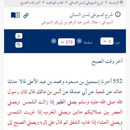
الرئيسية
شرح السيوطي لسنن النسائي
كتاب المواقيت
آخر وقت الصبح
تراجم الأعلام
شرح السيوطي لسنن النسائي
السيوطي - جلال الدين عبد الرحمن بن أبي بكر السيوطي
جزء
صفحة
1
273
آخر وقت الصبح
552 أخبرنا
إسمعيل بن مسعود
ومحمد بن عبد الأعلى
قالا حدثنا
خالد
عن
شعبة
عن
أبي صدقة
عن
أنس بن مالك
قال
كان رسول
الله صلى الله عليه وسلم
يصلي الظهر إذا زالت الشمس
ويصلي
العصر بين صلاتيكم هاتين ويصلي المغرب إذا غربت الشمس
ويصلي العشاء إذا غاب الشفق ثم قال على إثره ويصلي الصبح إلى