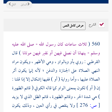
السابق
التالي
الشرح
560 (
ثلاث ساعات كان رسول الله - صلى الله عليه
وسلم - ينهانا أن نصلي فيهن أو نقبر فيهن موتانا
) قال
القرطبي
: روي بأو وبالواو ، وهي الأظهر ، ويكون مراد
النهي الصلاة على الجنازة والدفن ؛ لأنه إنما يكون أثر
الصلاة عليها ، وأما رواية ( أو ) ففيها إشكال إلا إذا قلنا :
إن ( أو ) تكون بمعنى الواو كما قاله
الكوفي
( قائم الظهيرة
) هي شدة الحر ، وقائم الظهيرة ، قائم الظل الذي لا يزيد
[
ص:
276 ]
ولا ينقص في رأي العين ، وذلك يكون