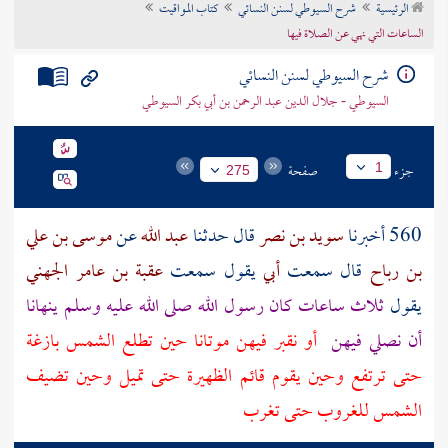
الرئيسية
شرح السيوطي لسنن النسائي
كتاب المواقيت
تراجم الأعلام
الساعات التي نهي عن الصلاة فيها
شرح السيوطي لسنن النسائي
السيوطي - جلال الدين عبد الرحمن بن أبي بكر السيوطي
جزء
صفحة
1
275
560 أخبرنا
سويد بن نصر
قال حدثنا
عبد الله
عن
موسى بن علي
بن رباح
قال سمعت
أبي
يقول سمعت
عقبة بن عامر الجهني
يقول
ثلاث ساعات كان رسول الله صلى الله عليه وسلم ينهانا
أن نصلي فيهن
أو نقبر فيهن موتانا حين تطلع الشمس بازغة
حتى ترتفع وحين يقوم قائم الظهيرة حتى تميل وحين تضيف
الشمس للغروب حتى تغرب