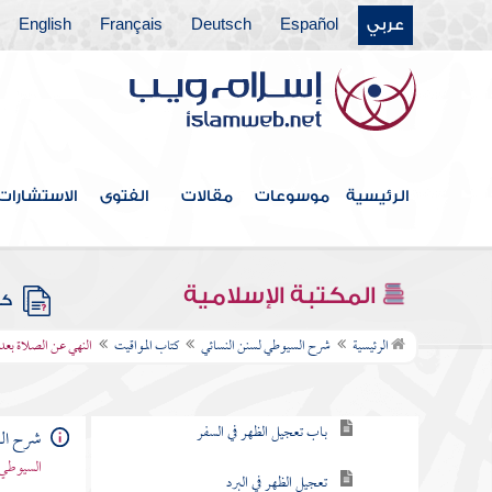
فهرس الكتاب
عربي
Español
Deutsch
Français
English
كتاب الطهارة
كتاب المياه
كتاب الحيض والاستحاضة
الرئيسية
موسوعات
مقالات
الفتوى
الاستشارات
كتاب الغسل والتيمم
كتاب الصلاة
المكتبة الإسلامية
كتب
كتاب المواقيت
الرئيسية
شرح السيوطي لسنن النسائي
كتاب المواقيت
النهي عن الصلاة بعد
أول وقت الظهر
باب تعجيل الظهر في السفر
شرح الس
السيوطي 
تعجيل الظهر في البرد