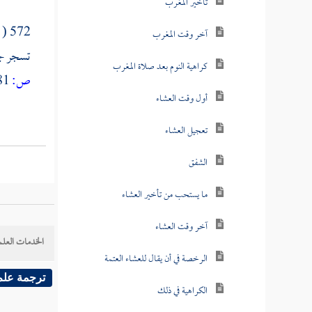
تأخير المغرب
572 ( محضورة مشهودة ) أي تحضرها ملائكة الليل والنهار وتشهدها ( قيد رمح ) أي قدره ( وتسجر ) أي توقد ، قال
آخر وقت المغرب
تسجر جهن
كراهية النوم بعد صلاة المغرب
ص:
281 ]
أول وقت العشاء
تعجيل العشاء
الشفق
ما يستحب من تأخير العشاء
آخر وقت العشاء
الخدمات العلم
الرخصة في أن يقال للعشاء العتمة
ترجمة علم
الكراهية في ذلك