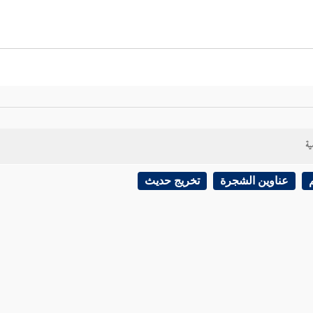
ية
عناوين الشجرة
تخريج حديث