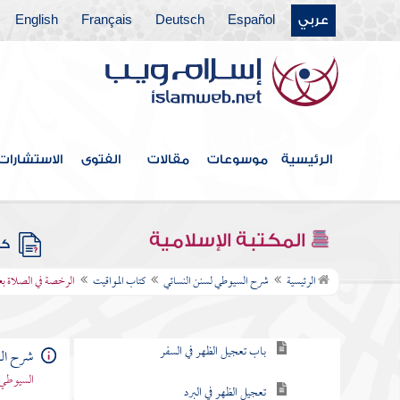
فهرس الكتاب
عربي
Español
Deutsch
Français
English
كتاب الطهارة
كتاب المياه
كتاب الحيض والاستحاضة
الرئيسية
موسوعات
مقالات
الفتوى
الاستشارات
كتاب الغسل والتيمم
كتاب الصلاة
المكتبة الإسلامية
كتب
كتاب المواقيت
الرئيسية
شرح السيوطي لسنن النسائي
كتاب المواقيت
الرخصة في الصلاة بع
أول وقت الظهر
باب تعجيل الظهر في السفر
شرح الس
السيوطي 
تعجيل الظهر في البرد