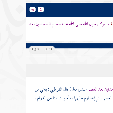
ة
ما ترك رسول الله صلى الله عليه وسلم السجدتين بعد
السابق
التالي
جدتين بعد العصر
عندي قط ) قال
القرطبي
: يعني من
لعصر ، ثم إنه داوم عليهما ، فأخبرت هنا عن الدوام ،