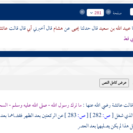
صفحة
281
عبيد الله بن سعيد
قال حدثنا
يحيى
عن
هشام
قال أخبرني
أبي
قال قالت
عائش
ي قط
عائشة
رضي الله عنها :
ما ترك رسول الله - صلى الله عليه وسلم - الس
الذي شغل
[
ص:
282 ]
[
ص:
283 ]
عن الركعتين بعد الظهر فقضاهما بعد ا
ل هذا لم يكن يصليهما بعد العصر