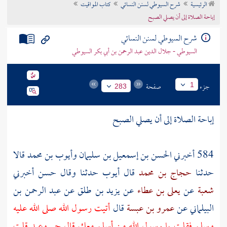
الرئيسية
شرح السيوطي لسنن النسائي
كتاب المواقيت
تراجم الأعلام
إباحة الصلاة إلى أن يصلي الصبح
شرح السيوطي لسنن النسائي
السيوطي - جلال الدين عبد الرحمن بن أبي بكر السيوطي
جزء
صفحة
1
283
إباحة الصلاة إلى أن يصلي الصبح
584 أخبرني
الحسن بن إسمعيل بن سليمان
وأيوب بن محمد
قالا
حدثنا
حجاج بن محمد
قال
أيوب
حدثنا وقال
حسن
أخبرني
شعبة
عن
يعلى بن عطاء
عن
يزيد بن طلق
عن
عبد الرحمن بن
البيلماني
عن
عمرو بن عبسة
قال
أتيت رسول الله صلى الله عليه
وسلم فقلت يا رسول الله من أسلم معك قال حر وعبد قلت