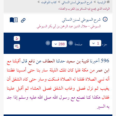
الرئيسية
شرح السيوطي لسنن النسائي
كتاب المواقيت
تراجم الأعلام
الوقت الذي يجمع فيه المسافر بين المغرب والعشاء
شرح السيوطي لسنن النسائي
السيوطي - جلال الدين عبد الرحمن بن أبي بكر السيوطي
جزء
صفحة
1
288
596 أخبرنا
قتيبة بن سعيد
حدثنا
العطاف
عن
نافع
قال
أقبلنا مع
ابن عمر
من
مكة
فلما كان تلك الليلة سار بنا حتى أمسينا فظننا
أنه نسي الصلاة فقلنا له الصلاة فسكت وسار حتى كاد الشفق أن
يغيب ثم نزل فصلى وغاب الشفق فصلى العشاء ثم أقبل علينا
فقال
هكذا كنا نصنع مع رسول الله صلى الله عليه وسلم إذا جد
به السير