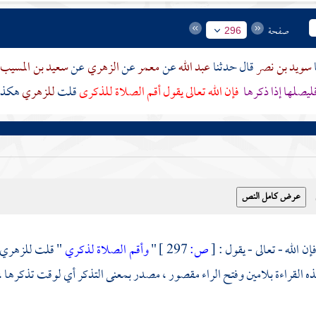
صفحة
296
سويد بن نصر
قال حدثنا
عبد الله
عن
معمر
عن
الزهري
عن
سعيد بن المسيب
يصلها إذا ذكرها
فإن الله تعالى يقول أقم الصلاة للذكرى
قلت
للزهري
هكذا 
[
ص:
297 ]
"
وأقم الصلاة لذكري
" قلت
للزهري
ذه القراءة بلامين وفتح الراء مقصور ، مصدر بمعنى التذكر أي لوقت تذكرها ،