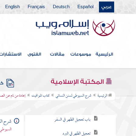
فهرس الكتاب
عربي
Español
Deutsch
Français
English
كتاب الطهارة
كتاب المياه
كتاب الحيض والاستحاضة
الرئيسية
موسوعات
مقالات
الفتوى
الاستشارات
كتاب الغسل والتيمم
كتاب الصلاة
المكتبة الإسلامية
كتب
كتاب المواقيت
الرئيسية
شرح السيوطي لسنن النسائي
كتاب المواقيت
إعادة من نام عن الصل
أول وقت الظهر
باب تعجيل الظهر في السفر
شرح الس
السيوطي 
تعجيل الظهر في البرد