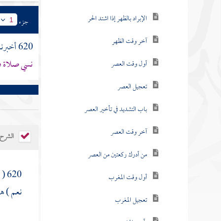
الإبراد بالظهر إذا اشتد الحر
جزء
1
آخر وقت الظهر
620 أخبرنا
نسي صلاة فل
أول وقت العصر
تعجيل العصر
باب التشديد في تأخير العصر
آخر وقت العصر
الشرح
من أدرك ركعتين من العصر
620 ( فإن الله - تعالى - يقول :
أول وقت المغرب
نعم ) ه
تعجيل المغرب