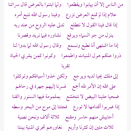
من الناس إلا أن يهابوا ويفظعوا ولما ابتنوا بالعرض قال سراتنا
علام إذا لم تمنع العرض نزرع وفينا رسول الله نتبع أمره
إذا قال فينا القول لا نتطلع تدلى عليه الروح من عند ربه
ينزل من جو السماء ويرفع نشاوره فيما نريد وقصرنا
إذا ما اشتهى أنا نطيع ونسمع وقال رسول الله لما بدوا لنا
ذروا عنكم هول المنيات واطمعوا وكونوا كمن يشري الحياة
تقربا
إلى ملك يحيا لديه ويرجع ولكن خذوا أسيافكم وتوكلوا
على الله إن الأمر لله أجمع فسرنا إليهم جهرة في رحالهم
ضحيا علينا البيض لا نتخشع بملمومة فيها السنور والقنا
إذا ضربوا أقدامها لا تورع فجئنا إلى موج من البحر وسطه
أحابيش منهم حاسر ومقنع ثلاثة آلاف ونحن نصية
ثلاث مئين إن كثرنا وأربع نغاورهم تجري المنية بيننا