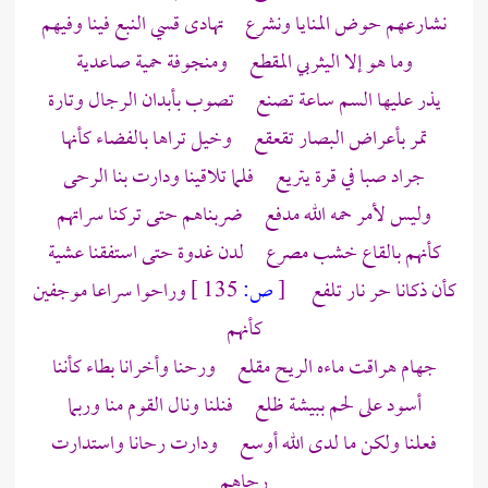
نشارعهم حوض المنايا ونشرع تهادى قسي النبع فينا وفيهم
وما هو إلا اليثربي المقطع ومنجوفة حمية صاعدية
يذر عليها السم ساعة تصنع تصوب بأبدان الرجال وتارة
تمر بأعراض البصار تقعقع وخيل تراها بالفضاء كأنها
جراد صبا في قرة يتريع فلما تلاقينا ودارت بنا الرحى
وليس لأمر حمه الله مدفع ضربناهم حتى تركنا سراتهم
كأنهم بالقاع خشب مصرع لدن غدوة حتى استفقنا عشية
كأن ذكانا حر نار تلفع
[
ص:
135 ]
وراحوا سراعا موجفين
كأنهم
جهام هراقت ماءه الريح مقلع ورحنا وأخرانا بطاء كأننا
أسود على لحم ببيشة ظلع فنلنا ونال القوم منا وربما
فعلنا ولكن ما لدى الله أوسع ودارت رحانا واستدارت
رحاهم