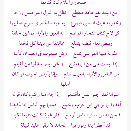
صحار وأعلام كأن قتامها
من البعد نقع هامد متقطع تظل به البزل العراميس رزحا
ويخلو به غيث السنين فيمرع به جيف الحسرى يلوح صليبها
كما لاح كتان التجار الموضع به العين والآرام يمشين خلفة
وبيض نعام قيضه يتقلع مجالدنا عن ديننا كل فخمة
مذربة فيها القوانس تلمع وكل صموت في الصوان كأنها
إذا لبست تهى من الماءمترع ولكن ببدر سائلوا من لقيتم
من الناس والأنباء بالغيب تنفع وإنا بأرض الخوف لو كان
أهلها
سوانا لقد أجلوا بليل فأقشعوا إذا جاء منا راكب كان قوله
أعدوا لما يزجي
ابن حرب
ويجمع فمهما يهم الناس مما يكيدنا
فنحن له من سائر الناس أوسع فلو غيرنا كانت جميعا تكيده
قد أعطوا يدا وتوزعوا نجالد لا تبقى علينا قبيلة