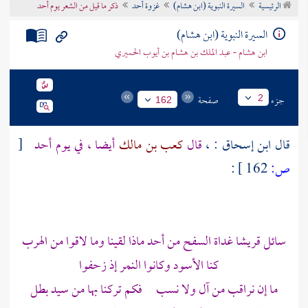
الرئيسية
السيرة النبوية (ابن هشام)
غزوة أحد
ذكر ما قيل من الشعر يوم أحد
تراجم الأعلام
السيرة النبوية (ابن هشام)
ابن هشام - عبد الملك بن هشام بن أيوب الحميري
جزء
صفحة
2
162
قال
ابن إسحاق
: ،
قال
كعب بن مالك
أيضا ، في يوم
أحد
[
ص:
162 ]
:
سائل قريشا غداة السفح من أحد ماذا لقينا وما لاقوا من الهرب
كنا الأسود وكانوا النمر إذ زحفوا
ما إن نراقب من آل ولا نسب فكم تركنا بها من سيد بطل