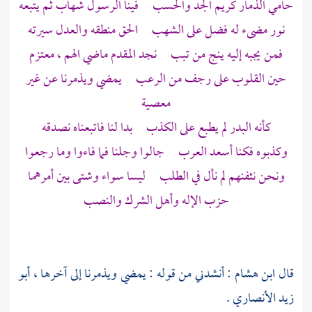
حامي الذمار كريم الجد والحسب فينا الرسول شهاب ثم يتبعه
نور مضىء له فضل على الشهب الحق منطقه والعدل سيرته
فمن يجبه إليه ينج من تبب نجد المقدم ماضي الهم ، معتزم
حين القلوب على رجف من الرعب يمضي ويذمرنا عن غير
معصية
كأنه البدر لم يطبع على الكذب بدا لنا فاتبعناه نصدقه
وكذبوه فكنا أسعد العرب جالوا وجلنا فما فاءوا وما رجعوا
ونحن نثفنهم لم نأل في الطلب ليسا سواء وشتى بين أمرهما
حزب الإله وأهل الشرك والنصب
قال
ابن هشام
: أنشدني من قوله : يمضي ويذمرنا إلى آخرها ،
أبو
زيد الأنصاري
.