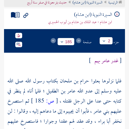
الرئيسية
السيرة النبوية (ابن هشام)
حديث بئر معونة في صفر سنة أربع
تراجم الأعلام
السيرة النبوية (ابن هشام)
ابن هشام - عبد الملك بن هشام بن أيوب الحميري
جزء
صفحة
2
185
[
غدر
عامر
بهم
]
فلما نزلوها بعثوا
حرام بن ملحان
بكتاب رسول الله صلى الله
عليه وسلم إلى عدو الله
عامر بن الطفيل
؛ فلما أتاه لم ينظر في
كتابه حتى عدا على الرجل فقتله ،
[
ص:
185 ]
ثم استصرخ
عليهم
بني عامر
، فأبوا أن يجيبوه إلى ما دعاهم إليه ، وقالوا : لن
نخفر
أبا براء
، وقد عقد لهم عقدا وجوارا ؛ فاستصرخ عليهم