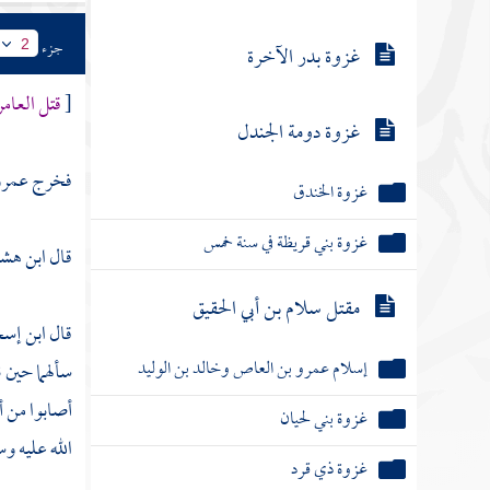
جزء
2
غزوة بدر الآخرة
[
قتل العامر
غزوة دومة الجندل
فخرج
عمرو 
غزوة الخندق
غزوة بني قريظة في سنة خمس
قال
ابن هشا
مقتل سلام بن أبي الحقيق
قال
ابن إس
إسلام عمرو بن العاص وخالد بن الوليد
سألهما حين ن
أصابوا من أ
غزوة بني لحيان
الله عليه وس
غزوة ذي قرد