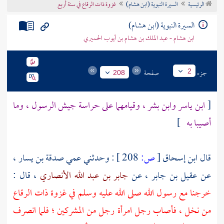
الرئيسية
السيرة النبوية (ابن هشام)
غزوة ذات الرقاع في سنة أربع
تراجم الأعلام
السيرة النبوية (ابن هشام)
ابن هشام - عبد الملك بن هشام بن أيوب الحميري
جزء
صفحة
2
208
[
ابن ياسر
وابن بشر
، وقيامهما على حراسة جيش الرسول ، وما
أصيبا به
]
قال
ابن إسحاق
[
ص:
208 ]
: وحدثني عمي
صدقة بن يسار
،
عن
عقيل بن جابر
، عن
جابر بن عبد الله الأنصاري
، قال :
خرجنا مع رسول الله صلى الله عليه وسلم في غزوة
ذات الرقاع
من نخل ، فأصاب رجل امرأة رجل من المشركين ؛ فلما انصرف