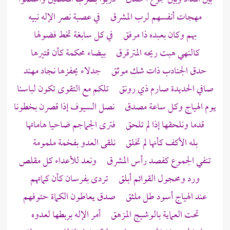
مهجات أنفسهم لرب المشرق في عصبة نصر الإله نبيه
بهم وكان بعبده ذا مرفق في كل سابغة تخط فضولها
كالنهي هبت ريحه المترقرق بيضاء محكمة كأن قتيرها
حدق الجنادب ذات شك موثق جدلاء يحفزها نجاد مهند
صافي الحديدة صارم ذي رونق تلكم مع التقوى تكون لباسنا
يوم الهياج وكل ساعة مصدق نصل السيوف إذا قصرن بخطونا
قدما ونلحقها إذا لم تلحق فترى الجماجم ضاحيا هاماتها
بله الأكف كأنها لم تخلق نلقى العدو بفخمة ملمومة
تنفي الجموع كفصد رأس المشرق ونعد للأعداء كل مقلص
ورد ومحجول القوائم أبلق تردى بفرسان كأن كماتهم
عند الهياج أسود طل ملثق صدق يعاطون الكماة حتوفهم
تحت العماية بالوشيج المزهق أمر الإله بربطها لعدوه