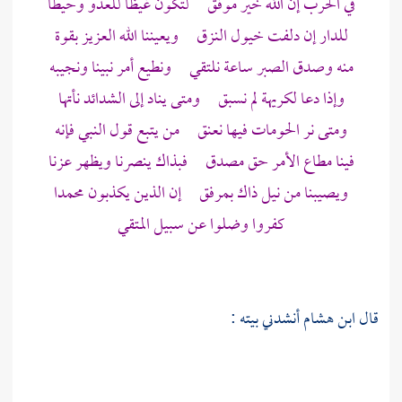
في الحرب إن الله خير موفق لتكون غيظا للعدو وحيطا
للدار إن دلفت خيول النزق ويعيننا الله العزيز بقوة
منه وصدق الصبر ساعة نلتقي ونطيع أمر نبينا ونجيبه
وإذا دعا لكريهة لم نسبق ومتى يناد إلى الشدائد نأتها
ومتى نر الحومات فيها نعنق من يتبع قول النبي فإنه
فينا مطاع الأمر حق مصدق فبذاك ينصرنا ويظهر عزنا
ويصيبنا من نيل ذاك بمرفق إن الذين يكذبون
محمدا
كفروا وضلوا عن سبيل المتقي
قال
ابن هشام
أنشدني بيته :