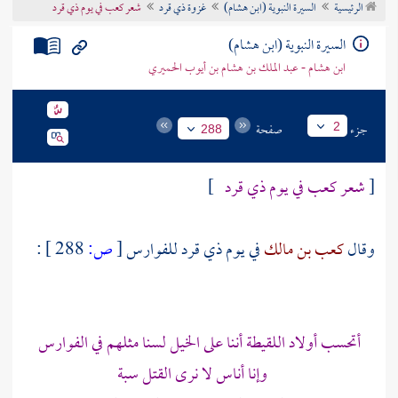
الرئيسية
السيرة النبوية (ابن هشام)
غزوة ذي قرد
شعر كعب في يوم ذي قرد
تراجم الأعلام
السيرة النبوية (ابن هشام)
ابن هشام - عبد الملك بن هشام بن أيوب الحميري
جزء
صفحة
2
288
[
شعر
كعب
في يوم
ذي قرد
]
وقال
كعب بن مالك
في يوم
ذي قرد
للفوارس
[
ص:
288 ]
:
أتحسب أولاد اللقيطة أننا على الخيل لسنا مثلهم في الفوارس
وإنا أناس لا نرى القتل سبة