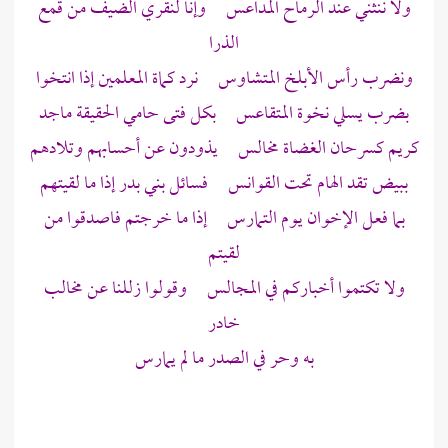
ولا ننثني عند الرماح المداعس وإنا لنقري الضيف من قمع
الذرا
ونضرب رأس الأبلخ المتشاوس نرد كماة المعلمين إذا انتخوا
بضرب يسلي نخوة المتقاعس بكل فتى حامي الحقيقة ماجد
كريم كسرحان الغضاة مخالس يذودون عن أحسابهم وتلادهم
ببيض تقد الهام تحت القوانس فسائل بني بدر إذا ما لقيتهم
بما فعل الإخوان يوم التمارس إذا ما خرجتم فاصدقوا من
لقيتم
ولا تكتموا أخباركم في المجالس وقولوا زللنا عن مخالب
خادر
به وحر في الصدر ما لم يمارس