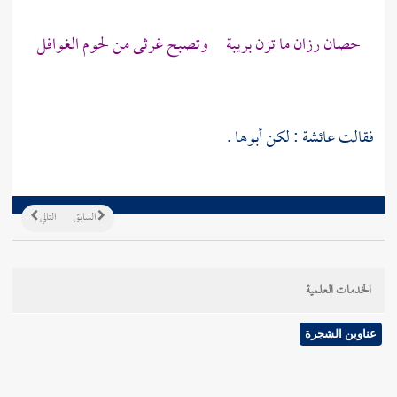
حصان رزان ما تزن بريبة وتصبح غرثى من لحوم الغوافل
فقالت
عائشة
: لكن أبوها .
السابق
التالي
الخدمات العلمية
عناوين الشجرة