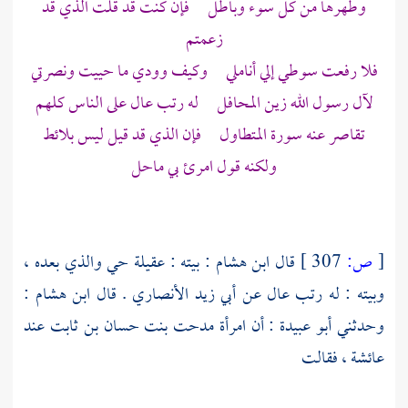
وطهرها من كل سوء وباطل فإن كنت قد قلت الذي قد
زعمتم
فلا رفعت سوطي إلي أناملي وكيف وودي ما حييت ونصرتي
لآل رسول الله زين المحافل له رتب عال على الناس كلهم
تقاصر عنه سورة المتطاول فإن الذي قد قيل ليس بلائط
ولكنه قول امرئ بي ماحل
[
ص:
307 ]
قال
ابن هشام
: بيته :
عقيلة
حي والذي بعده ،
وبيته : له رتب عال عن
أبي زيد الأنصاري
. قال
ابن هشام
:
وحدثني
أبو عبيدة
: أن امرأة مدحت بنت
حسان بن ثابت
عند
عائشة
، فقالت