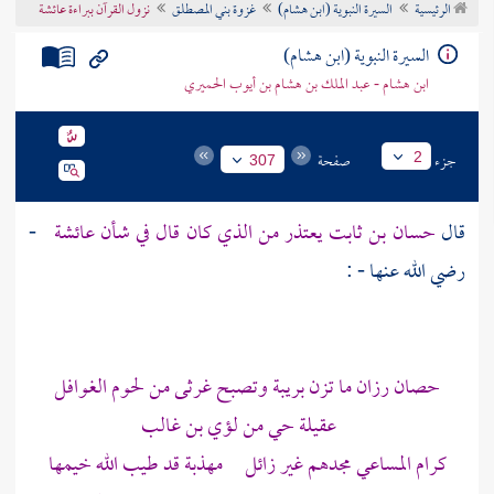
الرئيسية
السيرة النبوية (ابن هشام)
غزوة بني المصطلق
نزول القرآن ببراءة عائشة
تراجم الأعلام
السيرة النبوية (ابن هشام)
ابن هشام - عبد الملك بن هشام بن أيوب الحميري
جزء
صفحة
2
307
قال
حسان بن ثابت
يعتذر من الذي كان قال في شأن
عائشة
-
رضي الله عنها - :
حصان رزان ما تزن بريبة وتصبح غرثى من لحوم الغوافل
عقيلة
حي من
لؤي بن غالب
كرام المساعي مجدهم غير زائل مهذبة قد طيب الله خيمها