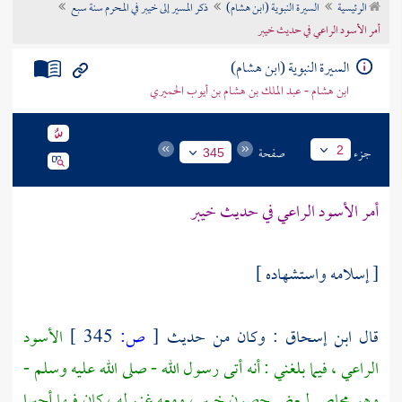
الرئيسية
السيرة النبوية (ابن هشام)
ذكر المسير إلى خيبر في المحرم سنة سبع
تراجم الأعلام
أمر الأسود الراعي في حديث خيبر
السيرة النبوية (ابن هشام)
ابن هشام - عبد الملك بن هشام بن أيوب الحميري
جزء
صفحة
2
345
أمر
الأسود الراعي
في حديث
خيبر
[ إسلامه واستشهاده ]
قال
ابن إسحاق
: وكان من حديث
[
ص:
345 ]
الأسود
الراعي
، فيما بلغني : أنه أتى رسول الله - صلى الله عليه وسلم -
وهو محاصر لبعض حصون
خيبر
، ومعه غنم له ، كان فيها أجيرا