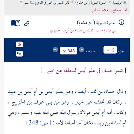
الرئيسية
السيرة النبوية (ابن هشام)
ذكر المسير إلى خيبر في المحرم سنة سبع
تراجم الأعلام
أمر الحجاج بن علاط السلمي
السيرة النبوية (ابن هشام)
ابن هشام - عبد الملك بن هشام بن أيوب الحميري
جزء
صفحة
2
348
[
شعر
حسان
في عذر
أيمن
لتخلفه عن
خيبر
]
وقال
حسان بن ثابت
أيضا ، وهو يعذر
أيمن بن أم أيمن بن عبيد
، وكان قد تخلف عن
خيبر
، وهو من
بني عوف بن الخزرج
،
وكانت أمه
أم أيمن مولاة رسول الله
صلى الله عليه وسلم ، وهي
أم
أسامة بن زيد
، فكان أخا
أسامة
لأمه :
[
ص:
348 ]