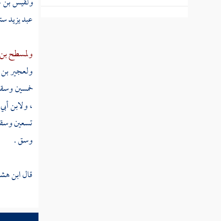
ولقيس بن م
عبد يزيد
ستي
مسير خالد بن الوليد لهدم العزى
غزوة حنين في سنة ثمان بعد الفتح
ولمسطح بن 
ولعجير بن 
عمرة الرسول من الجعرانة
خمسين وسقا
غزوة تبوك
،
ولابن أب
أمر وفد ثقيف وإسلامها
تسعين وسقا 
وسق .
حج أبي بكر بالناس سنة تسع
قال
ابن هش
شعر حسان الذي عدد فيه المغازي
ذكر سنة تسع وتسميتها سنة الوفود