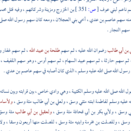
م
ناعم لبني عوف
[
ص:
351 ]
بن الخزرج
ومزينة
وشركائهم ، وفيه قتل
محمو
نه سهم
عاصم بن عدي
، أخي
بني العجلان
، ومعه كان سهم رسول الله صلى 
 سهم
النجار
.
 بن أبي طالب
رضوان الله عليه ، ثم سهم
طلحة بن عبيد الله
، ثم سهم
غفار
و
ثم سهم
حارثة
، ثم سهم
عبيد السهام
، ثم سهم
أوس
، وهو سهم
اللفيف
، 
ول الله صلى الله عليه وسلم ، الذي كان أصابه في سهم
عاصم بن عدي
.
 الله صلى الله عليه وسلم الكتيبة ، وهي
وادي خاص
، بين قرابته وبين نسا
له عليه وسلم
لفاطمة
ابنته مئتي وسق ،
ولعلي بن أبي طالب
مئة وسق ،
ولأسامة
تي وسق ،
ولأبي بكر بن أبي قحافة
مئة وسق ،
ولعقيل بن أبي طالب
مئة وسق
 وسق ،
وللصلت بن مخرمة
وابنيه مئة وسق ،
للصلت
منها أربعون وسقا ،
ولأ