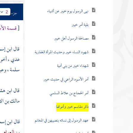
نهى الرسول يوم خيبر عن أشياء
جزء
2
بقية أمر خيبر
[
قسمة الأس
مصالحة الرسول أهل خيبر
قال
ابن إس
شهود النساء خيبر وحديث المرأة الغفارية
عدي
، أخو
شهداء خيبر من بني أمية
سلمة
،
وعب
أمر الأسود الراعي في حديث خيبر
قال
ابن هش
أمر الحجاج بن علاط السلمي
مالك بن ا
ذكر مقاسم خيبر وأموالها
عهد الرسول إلى نسائه بنصيبهن في المغانم
قال
ابن إس
بن العوام
. 