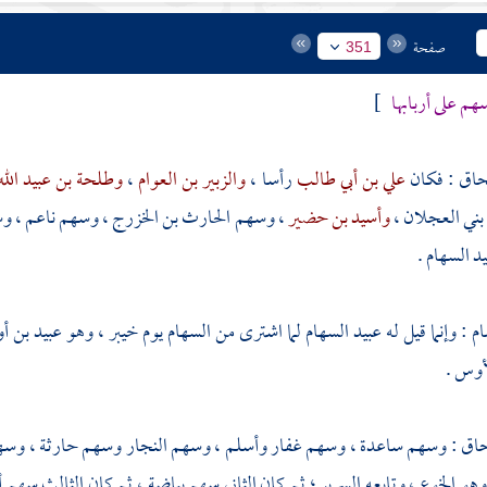
صفحة
351
هم على أربابها
]
حاق
: فكان
علي بن أبي طالب
رأسا ،
والزبير بن العوام
،
وطلحة بن عبيد الل
بني العجلان
،
وأسيد بن حضير
، وسهم
الحارث بن الخزرج
، وسهم
ناعم
، و
يد
السهام .
ام
: وإنما قيل له
عبيد السهام
لما اشترى من السهام يوم
خيبر
، وهو
عبيد بن 
لأوس
.
حاق
: وسهم
ساعدة
، وسهم
غفار
وأسلم
، وسهم
النجار
وسهم
حارثة
، وس
وهو
الخوع
، وتابعه
السرير
؛ ثم كان الثاني سهم
بياضة
، ثم كان الثالث سهم
أ