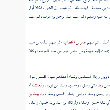
د بن مسلمة
؛ فهذه نطاة . ثم هبطوا إلى
الشق
، فكان أول
الله عليه وسلم ، ثم سهم
عبد الرحمن بن عوف
، ثم سهم
أسلم
، ثم سهم
عمر بن الخطاب
، ثم سهم
سلمة بن عبيد
جمعت إليه
جهينة
ومن حضر
خيبر
من سائر العرب ؛ وكان
ئه ، وبين رجال المسلمين ونساء أعطاهم منها ، فقسم رسول
 بن زيد
مئتي وسق ، وخمسين وسقا من نوى ،
ولعائشة
أم
 وأربعين وسقا ،
ولبني جعفر
خمسين وسقا ،
ولربيعة بن
بي نبقة
خمسين وسقا ،
ولركانة بن عبد يزيد
خمسين وسقا ،