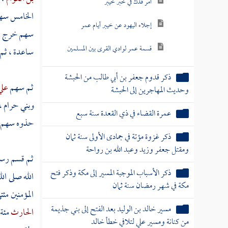
أمر فدك في خبر خيبر
الخامس سه
إجلاء اليهود عن خيبر أيام عمر
سهم خرج م
قسمة عمر لوادي القرى بين المسلمين
ساعدة
، ثم
ذكر قدوم جعفر بن أبي طالب من الحبشة
ثم سهم
علي
وحديث المهاجرين إلى الحبشة
وبني حرام ،
عمرة القضاء في ذي القعدة سنة سبع
حذوه سهم رس
ذكر غزوة مؤتة في جمادى الأولى سنة ثمان
ومقتل جعفر وزيد وعبد الله بن رواحة
ثم قسم رسول
ذكر الأسباب الموجبة المسير إلى مكة وذكر فتح
الله صلى ال
مكة في شهر رمضان سنة ثمان
المؤمنين مئ
مسير خالد بن الوليد بعد الفتح إلى بني جذيمة
الحارث
مئة
من كنانة ومسير علي لتلافي خطأ خالد