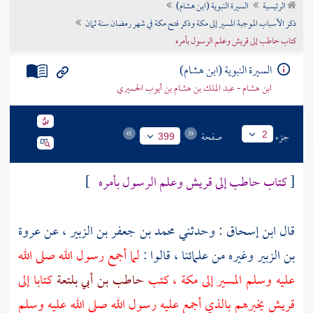
الرئيسية
السيرة النبوية (ابن هشام)
تراجم الأعلام
ذكر الأسباب الموجبة المسير إلى مكة وذكر فتح مكة في شهر رمضان سنة ثمان
كتاب حاطب إلى قريش وعلم الرسول بأمره
السيرة النبوية (ابن هشام)
ابن هشام - عبد الملك بن هشام بن أيوب الحميري
جزء
صفحة
2
399
[
كتاب حاطب إلى
قريش
وعلم الرسول بأمره
]
قال
ابن إسحاق
: وحدثني
محمد بن جعفر بن الزبير
، عن
عروة
بن الزبير
وغيره من علمائنا ، قالوا :
لما أجمع رسول الله صلى الله
عليه وسلم المسير إلى
مكة
، كتب
حاطب بن أبي بلتعة
كتابا إلى
قريش
يخبرهم بالذي أجمع عليه رسول الله صلى الله عليه وسلم