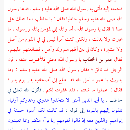
فدفعته إليه فأتى به رسول الله صلى الله عليه وسلم . فدعا رسول
الله صلى الله عليه وسلم
حاطبا
فقال : يا
حاطب
، ما حملك على
هذا ؟ فقال يا رسول الله ، أما والله إني لمؤمن بالله ورسوله ، ما
غيرت ولا بدلت ، ولكني كنت أمرأ ليس لي في القوم من أصل
ولا عشيرة ، وكان لي بين أظهرهم ولد وأهل ، فصانعتهم عليهم .
فقال
عمر بن الخطاب
يا رسول الله دعني فلأضرب عنقه ، فإن
الرجل قد نافق ؛ فقال رسول الله صلى الله عليه وسلم : وما
يدريك يا
عمر
، لعل الله قد اطلع إلى أصحاب
بدر
يوم
بدر
؛
فقال : اعملوا ما شئتم ، فقد غفرت لكم
. فأنزل الله تعالى في
حاطب
:
يا أيها الذين آمنوا لا تتخذوا عدوي وعدوكم أولياء
تلقون إليهم بالمودة
إلى قوله :
قد كانت لكم أسوة حسنة في
إبراهيم والذين معه إذ قالوا لقومهم إنا برآء منكم ومما تعبدون