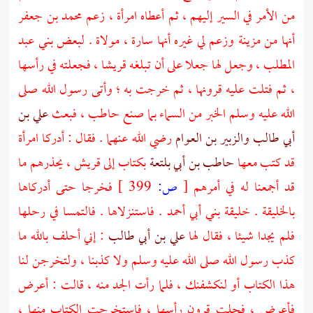
من الأمر في السير إليهم ، ثم أعطاه امرأة ، زعم
محمد بن جعفر
أنها من
مزينة
وزعم لي غيره أنها
سارة
، مولاة . لبعض
بني عبد
المطلب
، وجعل لها جعلا على أن تبلغه
قريشا
، فجعلته في رأسها
، ثم فتلت عليه قرونها ، ثم خرجت به ؛ وأتى رسول الله صلى
الله عليه وسلم الخبر من السماء بما صنع
حاطب
، فبعث
علي بن
أبي طالب
والزبير بن العوام
رضي الله عنهما . فقال : أدركا امرأة
قد كتب معها
حاطب بن أبي بلتعة
بكتاب إلى
قريش
، يحذرهم ما
قد أجمعنا له في أمرهم
[
ص:
399 ]
فخرجا حتى أدركاها
بالخليقة
.
خليقة بني أبي أحمد
. فاستنزلاها . فالتمسا في رحلها
فلم يجدا شيئا ، فقال لها
علي بن أبي طالب
: إني أحلف بالله ما
كذب رسول الله صلى الله عليه وسلم ولا كذبنا ، ولتخرجن لنا
هذا الكتاب أو لنكشفنك ، فلما رأت الجد منه ، قالت : أعرض
فأعرض ، فحلت قرون رأسها ، فاستخرجت الكتاب منها ،