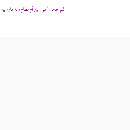
ثم حجرا أعني
ابن أم قطام
وله فارسية 
 ، وهذا البيت في قصيدة له ، وقال
حسان بن ثابت الأنصاري
:
لما رأى بدرا تسيل جلاهه بكتيبة خضراء 
ي أبيات له قد كتبناها في أشعار يوم
بدر
.
حاق
: فيها
المهاجرون
والأنصار
، رضي الله عنهم ، لا يرى منهم إلا الحدق من ا