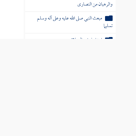
والرهبان من النصارى
مبعث النبي صلى الله عليه وعلى آله وسلم
تسليما
ابتداء فرض الصلاة
يعني الكتيبة
ذكر أن علي بن أبي طالب رضي الله
عنه أول ذكر أسلم
إسلام زيد بن حارثة ثانيا
إسلام أبي بكر الصديق رضي الله عنه وشأنه
وهذا البيت ف
مباداة رسول الله صلى الله عليه وسلم قومه وما
كان منهم
قال
ابن إس