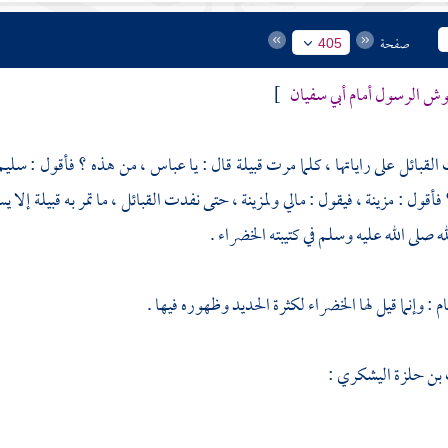
صفحة
405
 الرسول أمام
أبي سفيان
]
لقبائل على راياتها ، كلما مرت قبيلة قال : يا
عباس
، من هذه ؟ فأقول :
سليم
 فأقول :
مزينة
، فيقول : مالي
ولمزينة
، حتى نفدت القبائل ، ما تمر به قبيلة إلا ي
 صلى الله عليه وسلم في كتيبته الخضراء .
ام
: وإنما قيل لها الخضراء لكثرة الحديد وظهوره فيها .
 بن حلزة اليشكري
: