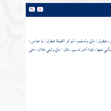
، فيقول : مالي
ولسليم
، ثم تمر القبيلة فيقول : يا
عباس
،
سألني عنها ، فإذا أخبرته بهم ، قال : مالي ولبني فلان ، حتى