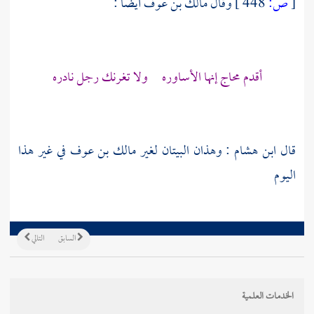
[
ص:
448 ]
وقال
مالك بن عوف
أيضا :
أقدم محاج إنها الأساوره ولا تغرنك رجل نادره
قال
ابن هشام
: وهذان البيتان لغير
مالك بن عوف
في غير هذا
اليوم
السابق
التالي
الخدمات العلمية