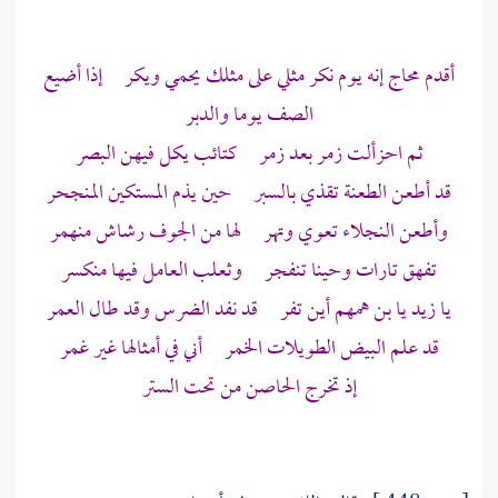
أقدم محاج إنه يوم نكر مثلي على مثلك يحمي ويكر إذا أضيع
الصف يوما والدبر
ثم احزألت زمر بعد زمر كتائب يكل فيهن البصر
قد أطعن الطعنة تقذي بالسبر حين يذم المستكين المنجحر
وأطعن النجلاء تعوي وتهر لها من الجوف رشاش منهمر
تفهق تارات وحينا تنفجر وثعلب العامل فيها منكسر
يا زيد يا بن همهم أين تفر قد نفد الضرس وقد طال العمر
قد علم البيض الطويلات الخمر أني في أمثالها غير غمر
إذ تخرج الحاصن من تحت الستر