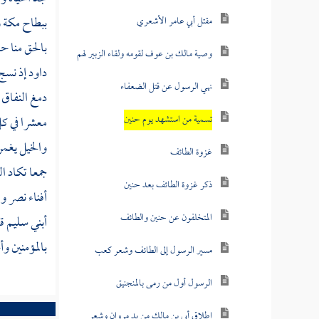
ببطاح
مكة
و
مقتل أبي عامر الأشعري
بالحق منا ح
وصية مالك بن عوف لقومه ولقاء الزبير لهم
داود
إذ نسج
نهي الرسول عن قتل الضعفاء
دمغ النفاق 
تسمية من استشهد يوم حنين
معشرا في كل
والخيل يغم
غزوة الطائف
جمعا تكاد 
ذكر غزوة الطائف بعد حنين
أفناء نصر 
المتخلفون عن حنين والطائف
أبني سليم 
بالمؤمنين وأ
مسير الرسول إلى الطائف وشعر كعب
الرسول أول من رمى بالمنجنيق
إطلاق أبي بن مالك من يد مروان وشعر