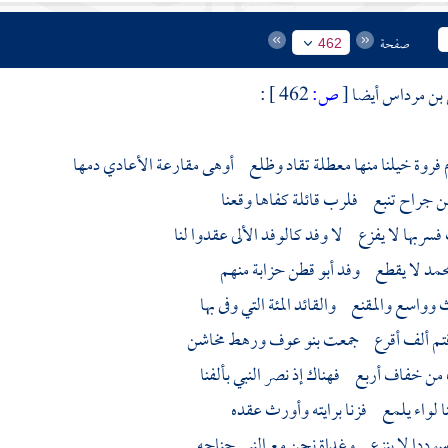
صفحة
462
بن مرداس أيضا
[
ص:
462 ]
:
 فروة
خيلنا منها معطلة تقاد وظلع أوهى مقارعة الأعادي دمها
من جراح تنبع فلرب قائلة كفاها وقعنا
فسربها لا يفزع لا وفد كالوفد الألى عقدوا لنا
حمد
لا يقطع وفد أبو قطن حزابة منهم
ث
وواسع
والمقنع
والقائد المئة التي وفى بها
 فتم ألف أقرع جمعت
بنو عوف
ورهط مخاشن
ن خفاف أربع فهناك إذ نصر النبي بألفنا
نا لواء يلمع فزنا برايته وأورث عقده
وسوددا لا ينزع وغداة نحن مع النبي جناحه