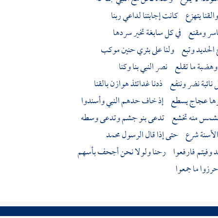
القنا يتهزع كانت إجابتنا لداعي ربنا
اسر ومقنع في كل سابغة تخير سردها
 الحديد وتبع ولنا على بئري
حنين
موكب
وهضبة ما تقلع نصر النبي بنا وكنا
 نائبة نضر وننفع ذدنا غداتئذ
هوازن
بالقنا
رها عجاج يسطع إذ خاف حدهم النبي وأسندوا
الشمس منه تخشع تدعى
بنو جشم
وتدعى وسطه
والأسنة شرع حتى إذا قال الرسول
محمد
قد وفيتم فارفعوا رحنا ولولا نحن أجحف بأسهم
حرزوا ما جمعوا