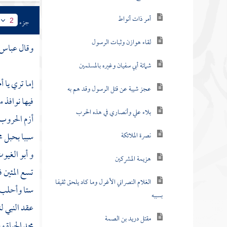
أمر ذات أنواط
جزء
2
لقاء هوازن وثبات الرسول
وقال عباس 
شماتة أبي سفيان وغيره بالمسلمين
إما تري يا
أم
عجز شيبة عن قتل الرسول وقد هم به
فيها نوافذ 
بلاء علي وأنصاري في هذه الحرب
أزم الحروب 
سببا بحبل
م
نصرة الملائكة
و
أبو الغيو
هزيمة المشركين
تسع المئين
الغلام النصراني الأغرل وما كاد يلحق ثقيفا
ستا وأحلب م
بسببه
عقد النبي ل
مقتل دريد بن الصمة
مجد الحياة 