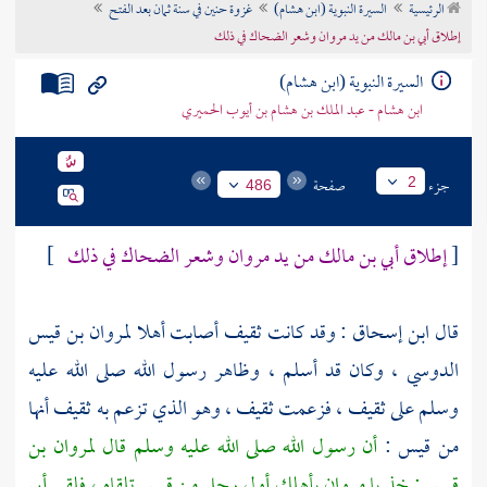
الرئيسية
السيرة النبوية (ابن هشام)
غزوة حنين في سنة ثمان بعد الفتح
تراجم الأعلام
إطلاق أبي بن مالك من يد مروان وشعر الضحاك في ذلك
السيرة النبوية (ابن هشام)
ابن هشام - عبد الملك بن هشام بن أيوب الحميري
جزء
صفحة
2
486
[
إطلاق أبي بن مالك من يد مروان وشعر الضحاك في ذلك
]
قال
ابن إسحاق
: وقد كانت
ثقيف
أصابت أهلا
لمروان بن قيس
الدوسي
، وكان قد أسلم ، وظاهر رسول الله صلى الله عليه
وسلم على
ثقيف
، فزعمت
ثقيف
، وهو الذي تزعم به
ثقيف
أنها
من
قيس
:
أن رسول الله صلى الله عليه وسلم قال
لمروان بن
قيس
: خذ يا
مروان
بأهلك أول رجل من
قيس
تلقاه ، فلقي
أبي