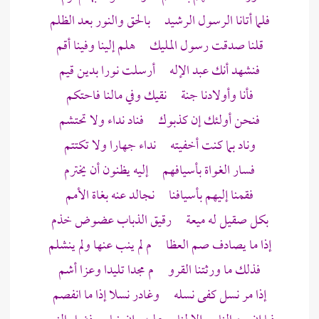
فلما أتانا الرسول الرشيد بالحق والنور بعد الظلم
قلنا صدقت رسول المليك هلم إلينا وفينا أقم
فنشهد أنك عبد الإله أرسلت نورا بدين قيم
فأنا وأولادنا جنة نقيك وفي مالنا فاحتكم
فنحن أولئك إن كذبوك فناد نداء ولا تحتشم
وناد بما كنت أخفيته نداء جهارا ولا تكتتم
فسار الغواة بأسيافهم إليه يظنون أن يخترم
فقمنا إليهم بأسيافنا نجالد عنه بغاة الأمم
بكل صقيل له ميعة رقيق الذباب عضوض خذم
إذا ما يصادف صم العظا م لم ينب عنها ولم ينشلم
فذلك ما ورثتنا القرو م مجدا تليدا وعزا أشم
إذا مر نسل كفى نسله وغادر نسلا إذا ما انفصم