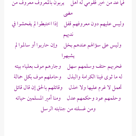
فما عد من خير فقومي له أهل يربون بالمعروف معروف من
مضى
وليس عليهم دون معروفهم قفل إذا اختبطوا لم يفحشوا في
نديهم
وليس على سؤالهم عندهم بخل وإن حاربوا أو سالموا لم
يشبهوا
فحربهم حتف وسلمهم سهل وجارهم موف بعلياء بيته
له ما ثوى فينا الكرامة والبذل وحاملهم موف بكل حمالة
تحمل لا غرم عليها ولا خذل وقائلهم بالحق إن قال قائل
وحلمهم عود وحكمهم عدل ومنا أمير المسلمين حياته
ومن غسلته من جنابته الرسل