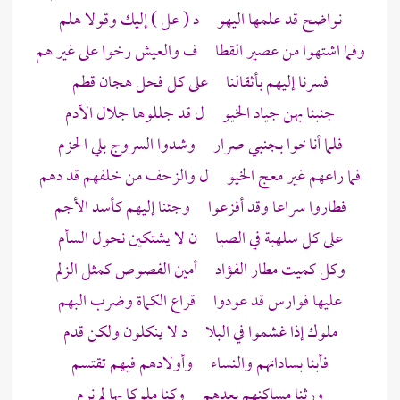
نواضح قد علمها اليهو د ( عل ) إليك وقولا هلم
وفما اشتهوا من عصير القطا ف والعيش رخوا على غير هم
فسرنا إليهم بأثقالنا على كل فحل هجان قطم
جنبنا بهن جياد الخيو ل قد جللوها جلال الأدم
فلما أناخوا بجنبي
صرار
وشدوا السروج بلي الحزم
فما راعهم غير معج الخيو ل والزحف من خلفهم قد دهم
فطاروا سراعا وقد أفزعوا وجئنا إليهم كأسد الأجم
على كل سلهبة في الصيا ن لا يشتكين نحول السأم
وكل كميت مطار الفؤاد أمين الفصوص كمثل الزلم
عليها فوارس قد عودوا قراع الكماة وضرب البهم
ملوك إذا غشموا في البلا د لا ينكلون ولكن قدم
فأبنا بساداتهم والنساء وأولادهم فيهم تقتسم
ورثنا مساكنهم بعدهم وكنا ملوكا بها لم نرم