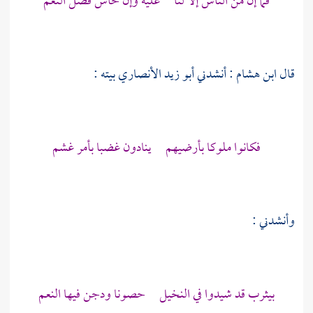
فما إن من الناس إلا لنا عليه وإن خاس فضل النعم
قال
ابن هشام
: أنشدني
أبو زيد الأنصاري
بيته :
فكانوا ملوكا بأرضيهم ينادون غضبا بأمر غشم
وأنشدني :
بيثرب
قد شيدوا في النخيل حصونا ودجن فيها النعم