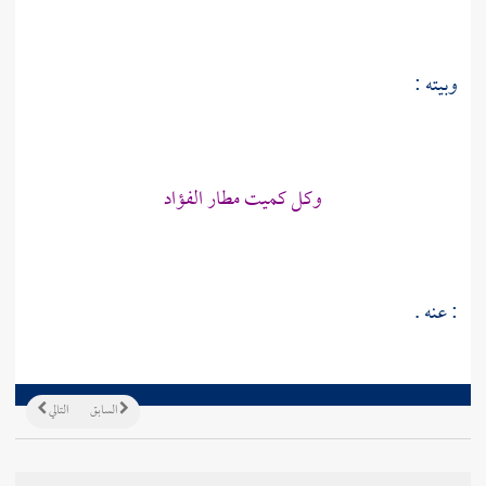
وبيته :
وكل كميت مطار الفؤاد
: عنه .
السابق
التالي