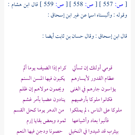
[
ص:
557 ]
[
ص:
558 ]
[
ص:
559 ]
قال
ابن هشام
:
وقوله : وألبسناه اسما عن غير
ابن إسحاق
:
قال
ابن إسحاق
: وقال
حسان بن ثابت
أيضا :
قومي أولئك إن تسألي كرام إذا الضيف يوما ألم
عظام القدور لأيسارهم يكبون فيها المسن السنم
يؤاسون جارهم في الغنى ويحمون مولاهم إن ظلم
فكانوا ملوكا بأرضيهم ينادون عضبا بأمر غشم
ملوكا على الناس ، لم يملكوا من الدهر يوما كحل القسم
فأنبوا بعاد وأشياعها
ثمود
وبعض بقايا
إرم
بيثرب
قد شيدوا في النخيل حصونا ودجن فيها النعم