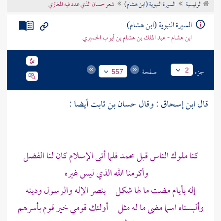
الرئيسية
السيرة النبوية (ابن هشام)
شعر حسان الذي عدد فيه المغازي
تراجم الأعلام
السيرة النبوية (ابن هشام)
ابن هشام - عبد الملك بن هشام بن أيوب الحميري
جزء
صفحة
2
557
قال
ابن إسحاق
: وقال
حسان بن ثابت
أيضا :
كنا ملوك الناس قبل
محمد
فلما أتى الإسلام كان لنا الفضل
وأكرمنا الله الذي ليس غيره
إله بأيام مضت ما لها شكل بنصر الإله والرسول ودينه
وألبسناه اسما مضى ما له مثل أولئك قومي خير قوم بأسرهم